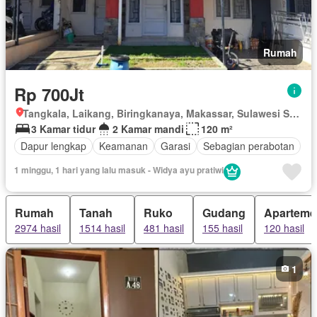
Rumah
Rp 700Jt
Tangkala, Laikang, Biringkanaya, Makassar, Sulawesi Selatan
3 Kamar tidur
2 Kamar mandi
120 m²
Dapur lengkap
Keamanan
Garasi
Sebagian perabotan
1 minggu, 1 hari yang lalu masuk - Widya ayu pratiwi
Rumah
Tanah
Ruko
Gudang
Aparteme
2974 hasil
1514 hasil
481 hasil
155 hasil
120 hasil
1