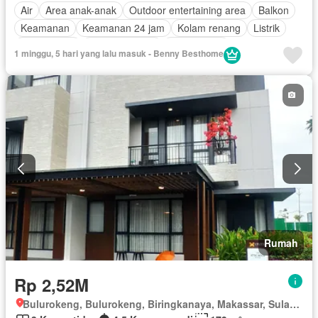
Air
Area anak-anak
Outdoor entertaining area
Balkon
Keamanan
Keamanan 24 jam
Kolam renang
Listrik
Fully fenced
Secure parking
Rumah jaga
1 minggu, 5 hari yang lalu masuk - Benny Besthome
Ruang layanan
Tangki air
Garasi
Halaman
Tanpa perabotan
Rumah
Rp 2,52M
Bulurokeng, Bulurokeng, Biringkanaya, Makassar, Sulawesi Selatan