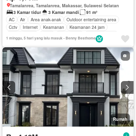
Tamalanrea, Tamalanrea, Makassar, Sulawesi Selatan
3 Kamar tidur
3 Kamar mandi
91 m²
AC
Air
Area anak-anak
Outdoor entertaining area
Cctv
Internet
Keamanan
Keamanan 24 jam
Kolam renang
Listrik
Fully fenced
Secure parking
1 minggu, 5 hari yang lalu masuk - Benny Besthome
Rumah jaga
Taman
Garasi
Teras
Tanpa perabotan
Rumah