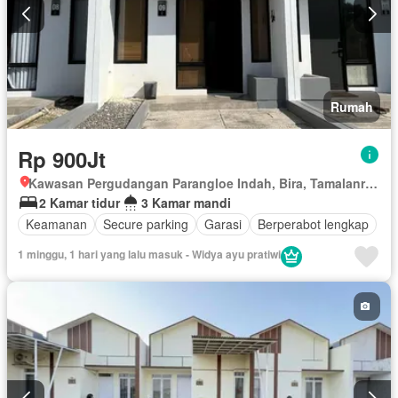
Rumah
Rp 900Jt
Kawasan Pergudangan Parangloe Indah, Bira, Tamalanrea, Makassar, Sulawesi Selatan
2 Kamar tidur
3 Kamar mandi
Keamanan
Secure parking
Garasi
Berperabot lengkap
1 minggu, 1 hari yang lalu masuk - Widya ayu pratiwi