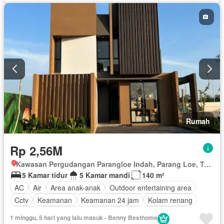
Rumah
Rp 2,56M
Kawasan Pergudangan Parangloe Indah, Parang Loe, Tamalanrea, Makassar, Sulawesi Selatan
5 Kamar tidur
5 Kamar mandi
140 m²
AC
Air
Area anak-anak
Outdoor entertaining area
Cctv
Keamanan
Keamanan 24 jam
Kolam renang
Listrik
Fully fenced
Secure parking
Rumah jaga
1 minggu, 5 hari yang lalu masuk - Benny Besthome