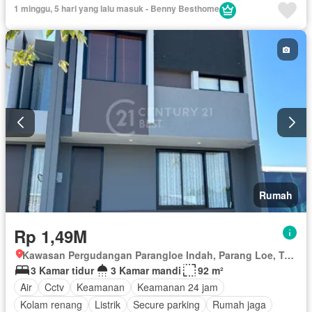
Rumah jaga
Taman
Tangki air
Teras
1 minggu, 5 hari yang lalu masuk - Benny Besthome
Tanpa perabotan
Rumah
Rp 1,49M
Kawasan Pergudangan Parangloe Indah, Parang Loe, Tamalanrea, Makassar, Sulawesi Selatan
3 Kamar tidur
3 Kamar mandi
92 m²
Air
Cctv
Keamanan
Keamanan 24 jam
Kolam renang
Listrik
Secure parking
Rumah jaga