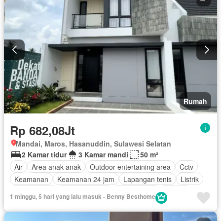
Rumah
Rp 682,08Jt
Mandai, Maros, Hasanuddin, Sulawesi Selatan
2 Kamar tidur
3 Kamar mandi
50 m²
Air
Area anak-anak
Outdoor entertaining area
Cctv
Keamanan
Keamanan 24 jam
Lapangan tenis
Listrik
Fully fenced
Secure parking
Rumah jaga
Taman
1 minggu, 5 hari yang lalu masuk - Benny Besthome
Tangki air
Garasi
Halaman
Tanpa perabotan