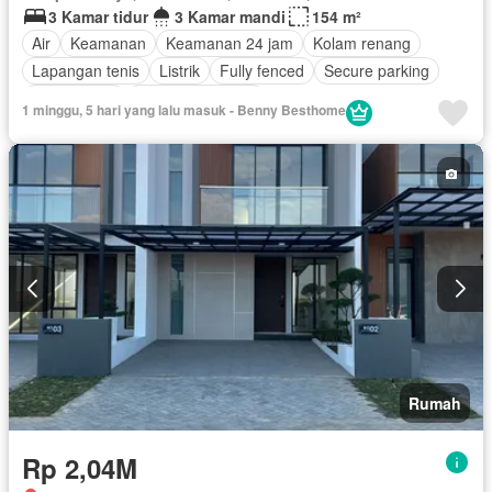
3 Kamar tidur
3 Kamar mandi
154 m²
Air
Keamanan
Keamanan 24 jam
Kolam renang
Lapangan tenis
Listrik
Fully fenced
Secure parking
Rumah jaga
Tanpa perabotan
1 minggu, 5 hari yang lalu masuk - Benny Besthome
Rumah
Rp 2,04M