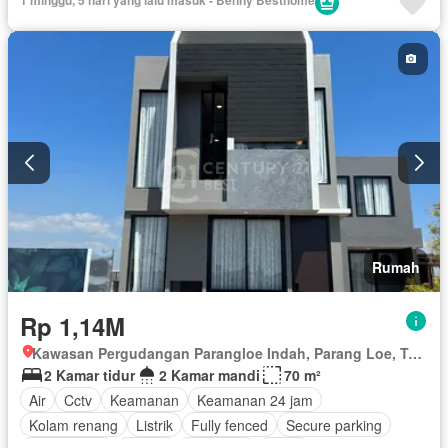
Rumah
Rp 1,14M
Kawasan Pergudangan Parangloe Indah, Parang Loe, Tamalanrea, Makassar, Sulawesi Selatan
2 Kamar tidur
2 Kamar mandi
70 m²
Air
Cctv
Keamanan
Keamanan 24 jam
Kolam renang
Listrik
Fully fenced
Secure parking