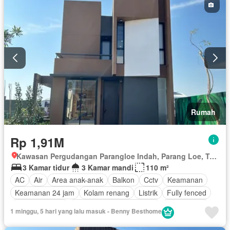
Rumah
Rp 1,91M
Kawasan Pergudangan Parangloe Indah, Parang Loe, Tamalanrea, Makassar, Sulawesi Selatan
3 Kamar tidur
3 Kamar mandi
110 m²
AC
Air
Area anak-anak
Balkon
Cctv
Keamanan
Keamanan 24 jam
Kolam renang
Listrik
Fully fenced
Secure parking
Pemandangan panorama
Rumah jaga
1 minggu, 5 hari yang lalu masuk - Benny Besthome
Tangki air
Teras
Tanpa perabotan