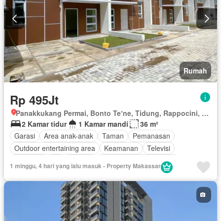
Sauna
Secure parking
Keamanan
Ruang layanan
Kolam renang
Telephone
Teras
Televisi
Air
Tangki air
Wifi
Tanpa perabotan
Rumah
Rp 495Jt
Panakkukang Permai, Bonto Teʼne, Tidung, Rappocini, Makassar, Sulawesi Selatan
2 Kamar tidur
1 Kamar mandi
36 m²
Garasi
Area anak-anak
Taman
Pemanasan
Outdoor entertaining area
Keamanan
Televisi
Halaman
AC
Balkon
Lemari pakaian bawaan
1 minggu, 4 hari yang lalu masuk - Property Makassar
Rubanah
Cctv
Listrik
Akses bagi penyandang disabilitas
Deck
Dapur lengkap
Perapian
Panggang
Rumah jaga
Internet
Interkom
Dapur terpadu
Hot water
Ruang kantor
Pay TV access