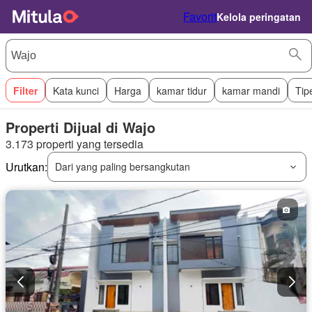
Favorit
Kelola peringatan
Filter
Kata kunci
Harga
kamar tidur
kamar mandi
Tip
Properti Dijual di Wajo
3.173 properti yang tersedia
Urutkan:
Dari yang paling bersangkutan