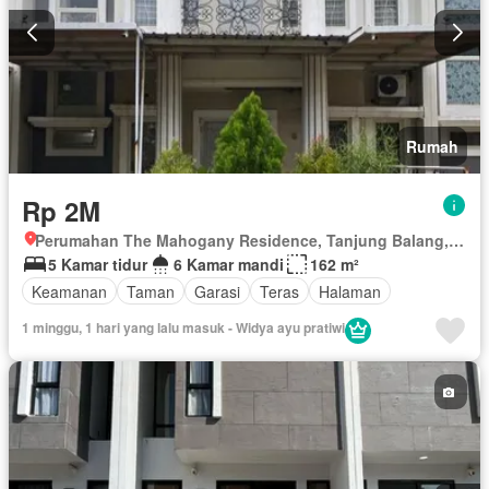
Rumah
Rp 2M
Perumahan The Mahogany Residence, Tanjung Balang, Tanjung Merdeka, Tamalate, Makassar, Sulawesi Selatan
5 Kamar tidur
6 Kamar mandi
162 m²
Keamanan
Taman
Garasi
Teras
Halaman
1 minggu, 1 hari yang lalu masuk - Widya ayu pratiwi