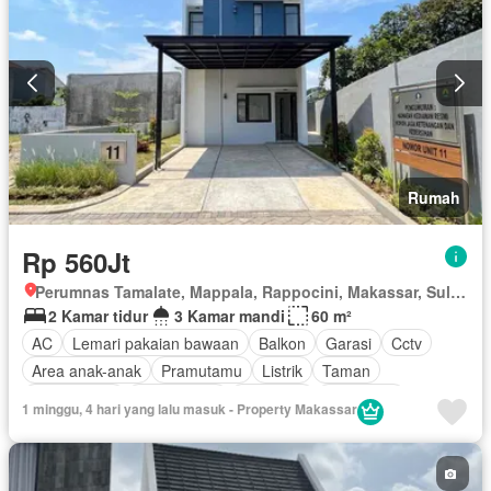
Interkom
Jacuzzi
Pustaka
Angkat
Gas alam
Outdoor entertaining area
Ruang kantor
Pemandangan panorama
Taman atap
Sauna
Ruang layanan
Lapangan tenis
Keamanan 24 jam
Air
Tangki air
Wifi
Cctv
Tanpa perabotan
Rumah
Rp 560Jt
Perumnas Tamalate, Mappala, Rappocini, Makassar, Sulawesi Selatan
2 Kamar tidur
3 Kamar mandi
60 m²
AC
Lemari pakaian bawaan
Balkon
Garasi
Cctv
Area anak-anak
Pramutamu
Listrik
Taman
Fully fenced
Pemanasan
Hot water
Panggang
1 minggu, 4 hari yang lalu masuk - Property Makassar
Rumah jaga
Jacuzzi
Pay TV access
Internet
Gas alam
Halaman
Wifi
Keamanan 24 jam
Tangki air
Televisi
Lapangan tenis
Telephone