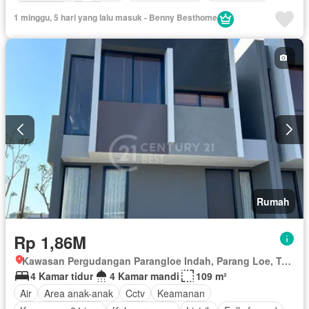
Tangki air
Teras
1 minggu, 5 hari yang lalu masuk - Benny Besthome
Rumah
Rp 1,86M
Kawasan Pergudangan Parangloe Indah, Parang Loe, Tamalanrea, Makassar, Sulawesi Selatan
4 Kamar tidur
4 Kamar mandi
109 m²
Air
Area anak-anak
Cctv
Keamanan