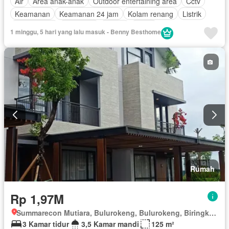
Air
Area anak-anak
Outdoor entertaining area
Cctv
Keamanan
Keamanan 24 jam
Kolam renang
Listrik
Rumah jaga
Tangki air
Garasi
Teras
1 minggu, 5 hari yang lalu masuk - Benny Besthome
Tanpa perabotan
Rumah
Rp 1,97M
Summarecon Mutiara, Bulurokeng, Bulurokeng, Biringkanaya, Makassar, Sulawesi Selatan
3 Kamar tidur
3,5 Kamar mandi
125 m²