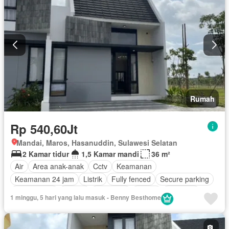
Keamanan
Secure parking
Pemandangan panorama
Ruang kantor
Interkom
Pustaka
Gym
Rumah
Rp 540,60Jt
Mandai, Maros, Hasanuddin, Sulawesi Selatan
2 Kamar tidur
1,5 Kamar mandi
36 m²
Air
Area anak-anak
Cctv
Keamanan
Keamanan 24 jam
Listrik
Fully fenced
Secure parking
Rumah jaga
Taman
Tangki air
Garasi
Halaman
1 minggu, 5 hari yang lalu masuk - Benny Besthome
Tanpa perabotan