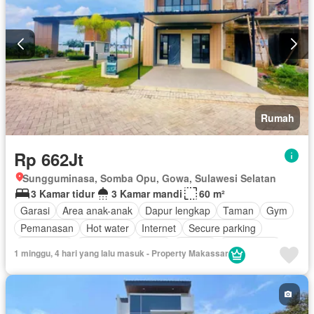
Outdoor entertaining area
Pemandangan panorama
Pay TV access
Taman atap
Sauna
Secure parking
Keamanan
Ruang layanan
Spa
Kolam renang
Telephone
Lapangan tenis
Teras
Televisi
Keamanan 24 jam
Kabel video
Air
Tangki air
Wifi
Halaman
Rumah
Rp 662Jt
Sungguminasa, Somba Opu, Gowa, Sulawesi Selatan
3 Kamar tidur
3 Kamar mandi
60 m²
Garasi
Area anak-anak
Dapur lengkap
Taman
Gym
Pemanasan
Hot water
Internet
Secure parking
Keamanan
Telephone
Teras
Televisi
Kabel video
1 minggu, 4 hari yang lalu masuk - Property Makassar
Halaman
AC
Balkon
Pramutamu
Deck
Akses bagi penyandang disabilitas
Listrik
Perapian
Fully fenced
Panggang
Rumah jaga
Dapur terpadu