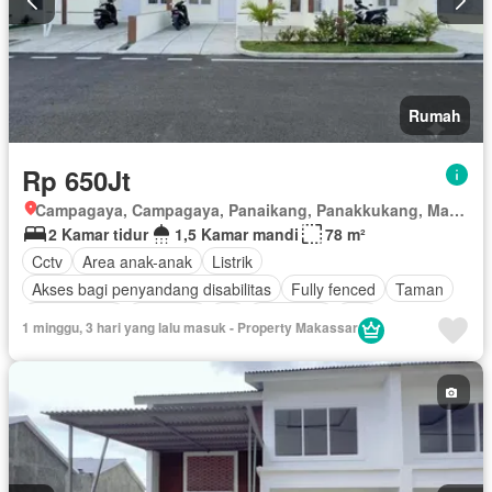
Rumah
Rp 650Jt
Campagaya, Campagaya, Panaikang, Panakkukang, Makassar, Sulawesi Selatan
2 Kamar tidur
1,5 Kamar mandi
78 m²
Cctv
Area anak-anak
Listrik
Akses bagi penyandang disabilitas
Fully fenced
Taman
Rumah jaga
Halaman
Air
Tangki air
Wifi
1 minggu, 3 hari yang lalu masuk - Property Makassar
Kabel video
Keamanan 24 jam
Teras
Telephone
Pay TV access
Internet
Pemanasan
Panggang
Dapur lengkap
Garasi
Ruang kantor
Keamanan
Tanpa perabotan