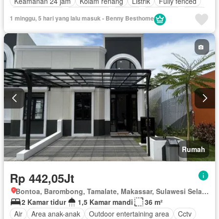
Keamanan 24 jam
Kolam renang
Listrik
Fully fenced
Secure parking
Rumah jaga
Taman
Tangki air
Teras
1 minggu, 5 hari yang lalu masuk - Benny Besthome
Rumah
Rp 442,05Jt
Bontoa, Barombong, Tamalate, Makassar, Sulawesi Selatan
2 Kamar tidur
1,5 Kamar mandi
36 m²
Air
Area anak-anak
Outdoor entertaining area
Cctv