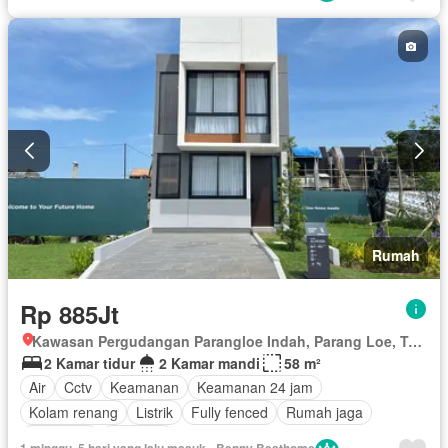
Taman
Tangki air
Teras
Tanpa perabotan
Rumah
Rp 885Jt
Kawasan Pergudangan Parangloe Indah, Parang Loe, Tamalanrea, Makassar, Sulawesi Selatan
2 Kamar tidur
2 Kamar mandi
58 m²
Air
Cctv
Keamanan
Keamanan 24 jam
Kolam renang
Listrik
Fully fenced
Rumah jaga
Tangki air
Halaman
1 minggu, 5 hari yang lalu masuk - Benny Besthome