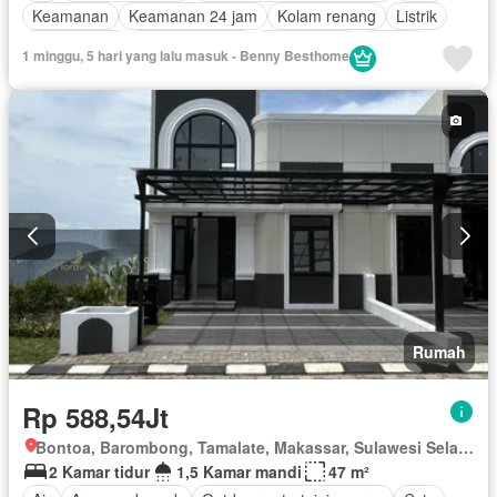
Keamanan
Keamanan 24 jam
Kolam renang
Listrik
Fully fenced
Secure parking
Rumah jaga
Garasi
1 minggu, 5 hari yang lalu masuk - Benny Besthome
Halaman
Tanpa perabotan
Rumah
Rp 588,54Jt
Bontoa, Barombong, Tamalate, Makassar, Sulawesi Selatan
2 Kamar tidur
1,5 Kamar mandi
47 m²