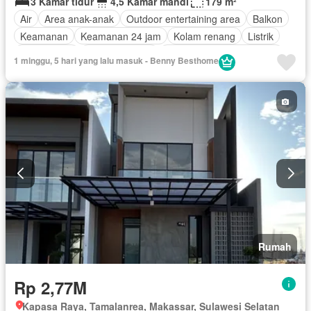
3 Kamar tidur
4,5 Kamar mandi
179 m²
Air
Area anak-anak
Outdoor entertaining area
Balkon
Keamanan
Keamanan 24 jam
Kolam renang
Listrik
Fully fenced
Secure parking
Pemandangan panorama
1 minggu, 5 hari yang lalu masuk - Benny Besthome
Rumah jaga
Ruang layanan
Taman
Taman atap
Tangki air
Garasi
Teras
Tanpa perabotan
Rumah
Rp 2,77M
Kapasa Raya, Tamalanrea, Makassar, Sulawesi Selatan