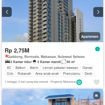
Pemandangan panorama
Taman atap
Secure parking
Ruang layanan
Telephone
Lapangan tenis
Teras
Keamanan 24 jam
Kabel video
Wifi
Tangki air
Air
Gas alam
Sebagian perabotan
Apartemen
Rp 2,75M
Gaddong, Bontoala, Makassar, Sulawesi Selatan
3 Kamar tidur
3 Kamar mandi
50 m²
AC
Balkon
Alarm
Lemari pakaian bawaan
Garasi
Cctv
Rubanah
Area anak-anak
Pramutamu
Deck
Akses bagi penyandang disabilitas
Listrik
Dapur lengkap
1 minggu, 4 hari yang lalu masuk - Property Makassar
Perapian
Fully fenced
Taman
Panggang
Rumah jaga
Gym
Pemanasan
Hot water
Dapur terpadu
Interkom
Internet
Pustaka
Jacuzzi
Angkat
Gas alam
Ruang kantor