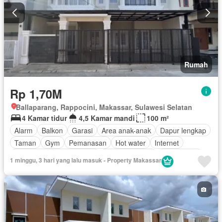
Teras
Televisi
Keamanan 24 jam
Air
Tangki air
Wifi
Tanpa perabotan
Rumah
Rp 1,70M
Ballaparang, Rappocini, Makassar, Sulawesi Selatan
4 Kamar tidur
4,5 Kamar mandi
100 m²
Alarm
Balkon
Garasi
Area anak-anak
Dapur lengkap
Taman
Gym
Pemanasan
Hot water
Internet
Outdoor entertaining area
Lapangan tenis
Kabel video
1 minggu, 3 hari yang lalu masuk - Property Makassar
Keamanan 24 jam
Halaman
Rumah jaga
AC
Lemari pakaian bawaan
Pramutamu
Cctv
Deck
Akses bagi penyandang disabilitas
Listrik
Dapur terpadu
Interkom
Jacuzzi
Pustaka
Panggang
Ruang kantor
Pemandangan panorama
Pay TV access
Taman atap