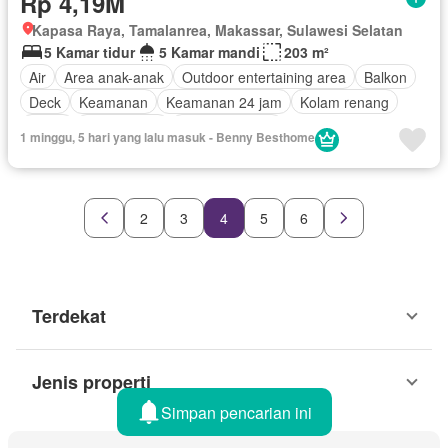
Rp 4,19M
Kapasa Raya, Tamalanrea, Makassar, Sulawesi Selatan
5 Kamar tidur
5 Kamar mandi
203 m²
Air
Area anak-anak
Outdoor entertaining area
Balkon
Deck
Keamanan
Keamanan 24 jam
Kolam renang
Listrik
Fully fenced
Secure parking
1 minggu, 5 hari yang lalu masuk - Benny Besthome
Pemandangan panorama
Rumah jaga
Teras
Tanpa perabotan
2
3
4
5
6
Terdekat
Jenis properti
Simpan pencarian ini