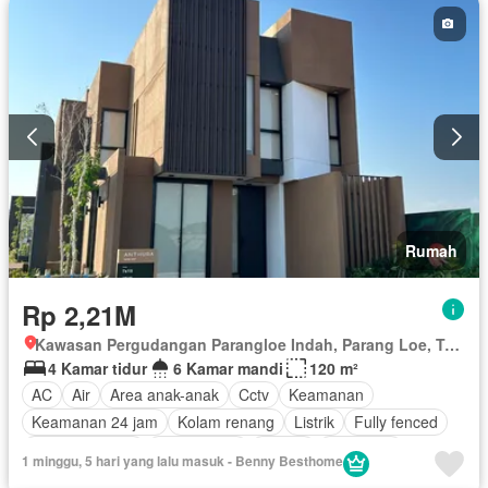
Rumah
Rp 2,21M
Kawasan Pergudangan Parangloe Indah, Parang Loe, Tamalanrea, Makassar, Sulawesi Selatan
4 Kamar tidur
6 Kamar mandi
120 m²
AC
Air
Area anak-anak
Cctv
Keamanan
Keamanan 24 jam
Kolam renang
Listrik
Fully fenced
Secure parking
Rumah jaga
Taman
Tangki air
1 minggu, 5 hari yang lalu masuk - Benny Besthome
Garasi
Teras
Tanpa perabotan