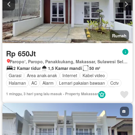
Rumah
Rp 650Jt
Paropoʼ, Paropo, Panakkukang, Makassar, Sulawesi Selatan
2 Kamar tidur
1,5 Kamar mandi
50 m²
Garasi
Area anak-anak
Internet
Kabel video
Halaman
AC
Alarm
Lemari pakaian bawaan
Cctv
Rubanah
Listrik
Akses bagi penyandang disabilitas
1 minggu, 3 hari yang lalu masuk - Property Makassar
Deck
Dapur lengkap
Taman
Perapian
Panggang
Pemanasan
Rumah jaga
Hot water
Dapur terpadu
Interkom
Jacuzzi
Ruang kantor
Pay TV access
Pemandangan panorama
Taman atap
Secure parking
Keamanan
Ruang layanan
Telephone
Lapangan tenis