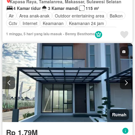
Kapasa Raya, Tamalanrea, Makassar, Sulawesi Selatan
4 Kamar tidur
3 Kamar mandi
115 m²
Air
Area anak-anak
Outdoor entertaining area
Balkon
Cctv
Internet
Keamanan
Keamanan 24 jam
Kolam renang
Lapangan tenis
Listrik
Fully fenced
1 minggu, 5 hari yang lalu masuk - Benny Besthome
Secure parking
Pemandangan panorama
Rumah jaga
Garasi
Teras
Tanpa perabotan
Rumah
Rp 1,79M