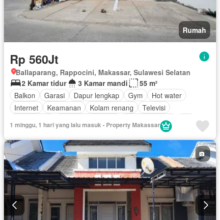
Rumah
Rp 560Jt
Ballaparang, Rappocini, Makassar, Sulawesi Selatan
2 Kamar tidur
3 Kamar mandi
55 m²
Balkon
Garasi
Dapur lengkap
Gym
Hot water
Internet
Keamanan
Kolam renang
Televisi
Kabel video
Keamanan 24 jam
Ruang layanan
AC
1 minggu, 1 hari yang lalu masuk - Property Makassar
Listrik
Ruang kantor
Pay TV access
Gas alam
Telephone
Air
Wifi
Tangki air
Halaman
Teras
Tanpa perabotan