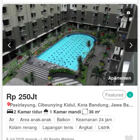
Apartemen
Rp 250Jt
Featured
Pasirlayung, Cibeunying Kidul, Kota Bandung, Jawa Barat
2 Kamar tidur
1 Kamar mandi
36 m²
Air
Area anak-anak
Balkon
Keamanan 24 jam
Kolam renang
Lapangan tenis
Angkat
Listrik
Secure parking
Rumah jaga
Tanpa perabotan
8 Jul 2026 masuk - LJH Realty Malang