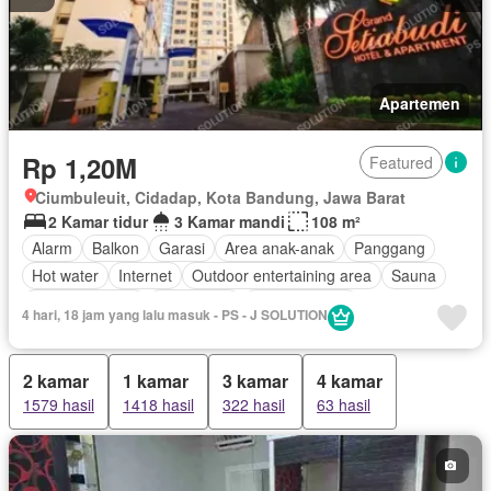
Apartemen
Rp 1,20M
Featured
Ciumbuleuit, Cidadap, Kota Bandung, Jawa Barat
2 Kamar tidur
3 Kamar mandi
108 m²
Alarm
Balkon
Garasi
Area anak-anak
Panggang
Hot water
Internet
Outdoor entertaining area
Sauna
Secure parking
Keamanan
Kolam renang
4 hari, 18 jam yang lalu masuk - PS - J SOLUTION
Lapangan tenis
Teras
Pramutamu
Listrik
Fully fenced
Akses bagi penyandang disabilitas
2 kamar
1 kamar
3 kamar
4 kamar
Dapur lengkap
Rumah jaga
Jacuzzi
Ruang layanan
1579 hasil
1418 hasil
322 hasil
63 hasil
Keamanan 24 jam
Air
Wifi
Halaman
Tangki air
Pay TV access
Angkat
Pemandangan panorama
Lemari pakaian bawaan
AC
Kabel video
Taman atap