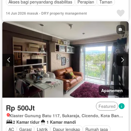
Akses bagi penyandang disabilitas
Perapian
Taman
Fully fenced
Rumah jaga
Angkat
Ruang kantor
14 Jun 2026 masuk - DRY property management
Outdoor entertaining area
Pemandangan panorama
Keamanan
Kolam renang
Teras
Keamanan 24 jam
Air
Tanpa perabotan
Apartemen
Rp 500Jt
Featured
Klaster Gunung Batu 117, Sukaraja, Cicendo, Kota Bandung, Jawa Barat
2 Kamar tidur
1 Kamar mandi
AC
Garasi
Listrik
Dapur lengkap
Rumah jaga