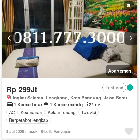
Apartemen
Rp 299Jt
Featured
Lingkar Selatan, Lengkong, Kota Bandung, Jawa Barat
1 Kamar tidur
1 Kamar mandi
22 m²
AC
Keamanan
Kolam renang
Televisi
Berperabot lengkap
9 Jul 2026 masuk - Ribella Vanyopan