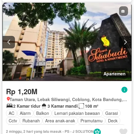
Apartemen
Rp 1,20M
Taman Utara, Lebak Siliwangi, Coblong, Kota Bandung, Jawa Barat
2 Kamar tidur
3 Kamar mandi
108 m²
AC
Alarm
Balkon
Lemari pakaian bawaan
Garasi
Cctv
Rubanah
Area anak-anak
Pramutamu
Deck
Akses bagi penyandang disabilitas
Listrik
Dapur lengkap
2 minggu, 2 hari yang lalu masuk - PS - J SOLUTION