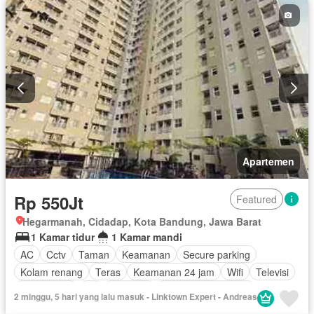
Apartemen
Rp 550Jt
Featured
Hegarmanah, Cidadap, Kota Bandung, Jawa Barat
1 Kamar tidur
1 Kamar mandi
AC
Cctv
Taman
Keamanan
Secure parking
Kolam renang
Teras
Keamanan 24 jam
Wifi
Televisi
Kabel video
Air
Halaman
Berperabot lengkap
2 minggu, 5 hari yang lalu masuk - Linktown Expert - Andreas