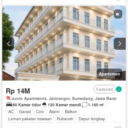
Apartemen
Rp 14M
Featured
Louvin Apartments, Jatinangor, Sumedang, Jawa Barat
80 Kamar tidur
120 Kamar mandi
1.160 m²
AC
Garasi
Cctv
Alarm
Balkon
Lemari pakaian bawaan
Rubanah
Dapur lengkap
Perapian
Fully fenced
Taman
Rumah jaga
Hot water