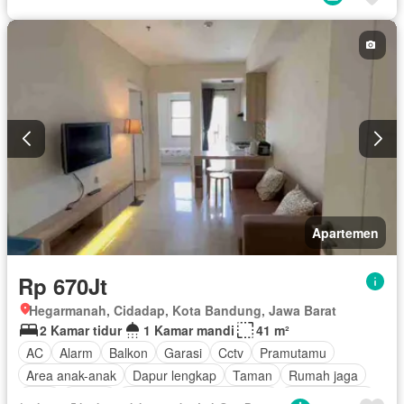
Apartemen
Rp 670Jt
Hegarmanah, Cidadap, Kota Bandung, Jawa Barat
2 Kamar tidur
1 Kamar mandi
41 m²
AC
Alarm
Balkon
Garasi
Cctv
Pramutamu
Area anak-anak
Dapur lengkap
Taman
Rumah jaga
Gym
Angkat
Pemandangan panorama
Kolam renang