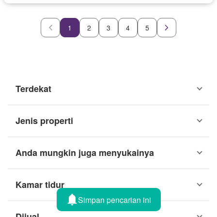
1
2
3
4
5
Terdekat
Jenis properti
Anda mungkin juga menyukainya
Kamar tidur
Simpan pencarian ini
Dijual