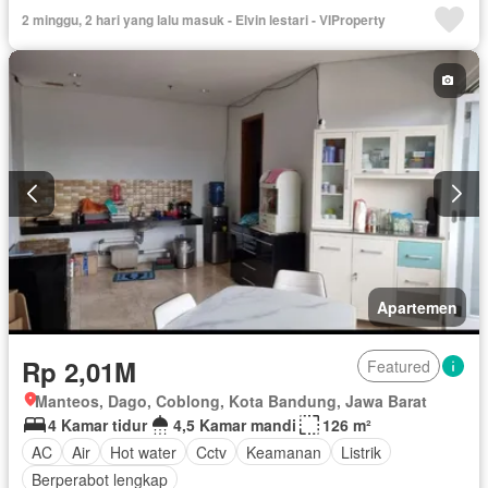
Kolam renang
Keamanan 24 jam
Wifi
Halaman
2 minggu, 2 hari yang lalu masuk - Elvin lestari - VIProperty
Berperabot lengkap
Apartemen
Rp 2,01M
Featured
Manteos, Dago, Coblong, Kota Bandung, Jawa Barat
4 Kamar tidur
4,5 Kamar mandi
126 m²
AC
Air
Hot water
Cctv
Keamanan
Listrik
Berperabot lengkap