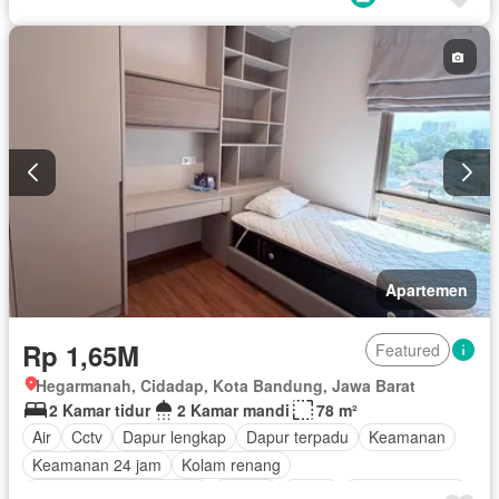
Pemandangan panorama
Rumah jaga
Garasi
Berperabot lengkap
Apartemen
Rp 1,65M
Featured
Hegarmanah, Cidadap, Kota Bandung, Jawa Barat
2 Kamar tidur
2 Kamar mandi
78 m²
Air
Cctv
Dapur lengkap
Dapur terpadu
Keamanan
Keamanan 24 jam
Kolam renang
Lemari pakaian bawaan
Angkat
Listrik
Secure parking