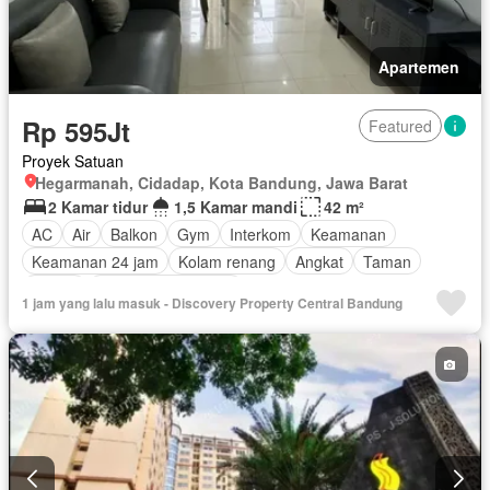
Apartemen
Rp 595Jt
Featured
Proyek Satuan
Hegarmanah, Cidadap, Kota Bandung, Jawa Barat
2 Kamar tidur
1,5 Kamar mandi
42 m²
AC
Air
Balkon
Gym
Interkom
Keamanan
Keamanan 24 jam
Kolam renang
Angkat
Taman
Garasi
Berperabot lengkap
1 jam yang lalu masuk - Discovery Property Central Bandung