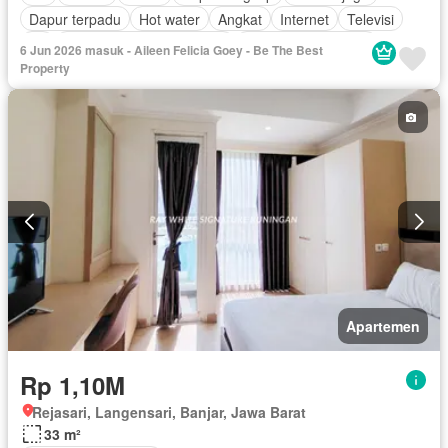
Dapur terpadu
Hot water
Angkat
Internet
Televisi
Air
Pemandangan panorama
Berperabot lengkap
6 Jun 2026 masuk - Aileen Felicia Goey - Be The Best
Property
Apartemen
Rp 1,10M
Rejasari, Langensari, Banjar, Jawa Barat
33 m²