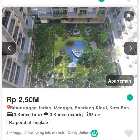
Perapian
Fully fenced
Taman
Panggang
Rumah jaga
Gym
Pemanasan
Hot water
Dapur terpadu
Interkom
Internet
Jacuzzi
Pustaka
Angkat
Gas alam
Ruang kantor
Pemandangan panorama
Outdoor entertaining area
Pay TV access
Taman atap
Sauna
Secure parking
Keamanan
Ruang layanan
Spa
Kolam renang
Telephone
Lapangan tenis
Teras
Televisi
Keamanan 24 jam
Kabel video
Air
Tangki air
Wifi
Halaman
Berperabot lengkap
Apartemen
Rp 2,50M
Batununggal Indah, Mengger, Bandung Kidul, Kota Bandung, Jawa Barat
3 Kamar tidur
3 Kamar mandi
93 m²
Berperabot lengkap
2 minggu, 2 hari yang lalu masuk - Cindy Julitan