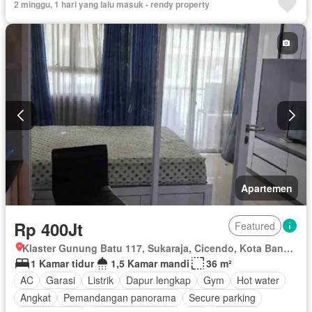
2 minggu, 1 hari yang lalu masuk - rendy property
Ruang kantor
Panggang
Area anak-anak
Akses bagi penyandang disabilitas
Pramutamu
Listrik
Internet
Televisi
Kabel video
Air
Tangki air
Wifi
Halaman
Ruang layanan
Telephone
Keamanan 24 jam
Berperabot lengkap
Apartemen
Rp 400Jt
Featured
Klaster Gunung Batu 117, Sukaraja, Cicendo, Kota Bandung, Jawa Barat
1 Kamar tidur
1,5 Kamar mandi
36 m²
AC
Garasi
Listrik
Dapur lengkap
Gym
Hot water
Angkat
Pemandangan panorama
Secure parking