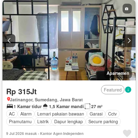
Apartemen
Rp 315Jt
Featured
Jatinangor, Sumedang, Jawa Barat
1 Kamar tidur
1,5 Kamar mandi
27 m²
AC
Alarm
Lemari pakaian bawaan
Garasi
Cctv
Pramutamu
Listrik
Dapur lengkap
Secure parking
Keamanan 24 jam
Air
Televisi
Berperabot lengkap
9 Jul 2026 masuk - Kantor Agen Independen