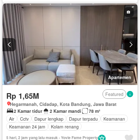
Apartemen
Rp 1,65M
Featured
Hegarmanah, Cidadap, Kota Bandung, Jawa Barat
2 Kamar tidur
2 Kamar mandi
78 m²
Air
Cctv
Dapur lengkap
Dapur terpadu
Keamanan
Keamanan 24 jam
Kolam renang
Lemari pakaian bawaan
Angkat
Listrik
Secure parking
5 hari, 2 jam yang lalu masuk - Yovie Fame Property