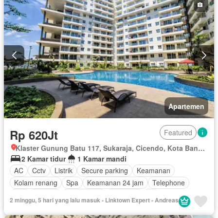
Outdoor entertaining area
Keamanan 24 jam
Air
Dapur lengkap
Pemandangan panorama
Wifi
Panggang
Taman atap
Kabel video
Halaman
Berperabot lengkap
Apartemen
Rp 620Jt
Featured
Klaster Gunung Batu 117, Sukaraja, Cicendo, Kota Bandung, Jawa Barat
2 Kamar tidur
1 Kamar mandi
AC
Cctv
Listrik
Secure parking
Keamanan
Kolam renang
Spa
Keamanan 24 jam
Telephone
Wifi
Televisi
Kabel video
Halaman
Air
2 minggu, 5 hari yang lalu masuk - Linktown Expert - Andreas
Sebagian perabotan