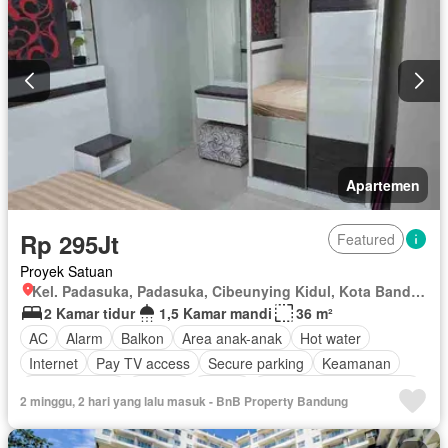
Spa
Berperabot lengkap
Apartemen
Rp 295Jt
Featured
Proyek Satuan
Kel. Padasuka, Padasuka, Cibeunying Kidul, Kota Bandung, Jawa Barat
2 Kamar tidur
1,5 Kamar mandi
36 m²
AC
Alarm
Balkon
Area anak-anak
Hot water
Internet
Pay TV access
Secure parking
Keamanan
Kolam renang
Televisi
Garasi
Lemari pakaian bawaan
2 minggu, 2 hari yang lalu masuk - BnB Property Bandung
Listrik
Cctv
Rumah jaga
Perapian
Taman
Dapur terpadu
Gas alam
Angkat