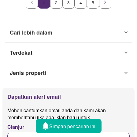
1
2
3
4
5
Cari lebih dalam
Terdekat
Jenis properti
Dapatkan alert email
Mohon cantumkan email anda dan kami akan
memberitahu jika ada iklan baru untuk
Simpan pencarian ini
Cianjur