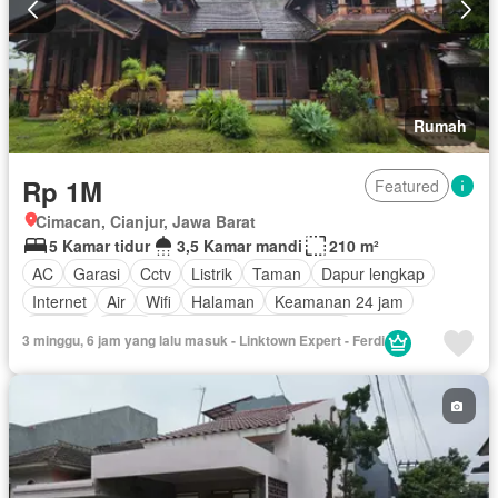
Rumah
Rp 1M
Featured
Cimacan, Cianjur, Jawa Barat
5 Kamar tidur
3,5 Kamar mandi
210 m²
AC
Garasi
Cctv
Listrik
Taman
Dapur lengkap
Internet
Air
Wifi
Halaman
Keamanan 24 jam
Televisi
Teras
Pemandangan panorama
3 minggu, 6 jam yang lalu masuk - Linktown Expert - Ferdi
Lemari pakaian bawaan
Berperabot lengkap