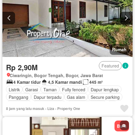
Rumah
Rp 2,90M
Featured
Ciwaringin, Bogor Tengah, Bogor, Jawa Barat
4 Kamar tidur
4,5 Kamar mandi
445 m²
Listrik
Garasi
Taman
Fully fenced
Dapur lengkap
Panggang
Dapur terpadu
Gas alam
Secure parking
Keamanan
Ruang layanan
Keamanan 24 jam
Air
8 jam yang lalu masuk - Liza - Property One
Halaman
Tanpa perabotan
Baru