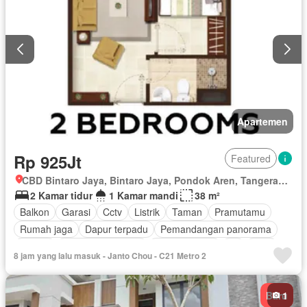
Apartemen
Rp 925Jt
Featured
CBD Bintaro Jaya, Bintaro Jaya, Pondok Aren, Tangerang Selatan, Banten
2 Kamar tidur
1 Kamar mandi
38 m²
Balkon
Garasi
Cctv
Listrik
Taman
Pramutamu
Rumah jaga
Dapur terpadu
Pemandangan panorama
Angkat
Keamanan 24 jam
Kolam renang
Air
Gym
8 jam yang lalu masuk - Janto Chou - C21 Metro 2
Tanpa perabotan
Baru
1