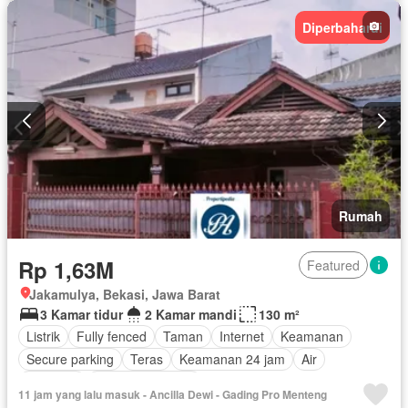
Diperbaharui
Rumah
Rp 1,63M
Featured
Jakamulya, Bekasi, Jawa Barat
3 Kamar tidur
2 Kamar mandi
130 m²
Listrik
Fully fenced
Taman
Internet
Keamanan
Secure parking
Teras
Keamanan 24 jam
Air
Halaman
Tanpa perabotan
11 jam yang lalu masuk - Ancilla Dewi - Gading Pro Menteng