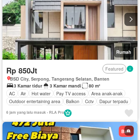
Outdoor entertaining area
Ruang kantor
Keamanan
Secure parking
Telephone
Kolam renang
Spa
Wifi
Tangki air
Air
Kabel video
Televisi
Keamanan 24 jam
Teras
Halaman
Tanpa perabotan
Rumah
Rp 850Jt
Featured
BSD City, Serpong, Tangerang Selatan, Banten
3 Kamar tidur
3 Kamar mandi
80 m²
AC
Air
Hot water
Pay TV access
Area anak-anak
Outdoor entertaining area
Balkon
Cctv
Dapur terpadu
Gym
Interkom
Internet
Kabel video
Keamanan
6 jam yang lalu masuk - RLA Pro
Keamanan 24 jam
Kolam renang
Listrik
Secure parking
Pemandangan panorama
Rumah jaga
Baru
Taman
Taman atap
Tangki air
Telephone
Televisi