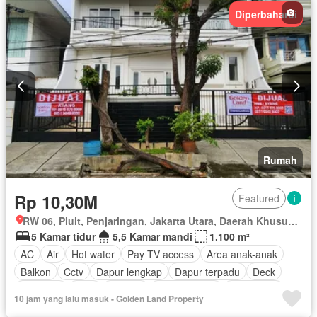
Diperbaharui
Rumah
Rp 10,30M
Featured
RW 06, Pluit, Penjaringan, Jakarta Utara, Daerah Khusus Ibukota Jakarta
5 Kamar tidur
5,5 Kamar mandi
1.100 m²
AC
Air
Hot water
Pay TV access
Area anak-anak
Balkon
Cctv
Dapur lengkap
Dapur terpadu
Deck
Rubanah
Gym
Internet
Ruang kantor
Keamanan
10 jam yang lalu masuk - Golden Land Property
Keamanan 24 jam
Lapangan tenis
Listrik