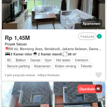
Apartemen
Rp 1,45M
Featured
Proyek Satuan
RW 02, Menteng Atas, Setiabudi, Jakarta Selatan, Daerah Khusus Ibukota Jakarta
3 Kamar tidur
2 Kamar mandi
88 m²
AC
Balkon
Garasi
Gym
Hot water
Interkom
Secure parking
Keamanan
Kolam renang
Televisi
Lemari pakaian bawaan
Pramutamu
4 jam yang lalu masuk - Aditya-Tumbuan
Akses bagi penyandang disabilitas
Listrik
Dapur lengkap
Rumah jaga
Pemandangan panorama
Pay TV access
Diperbaharui
Keamanan 24 jam
Air
Angkat
Berperabot lengkap