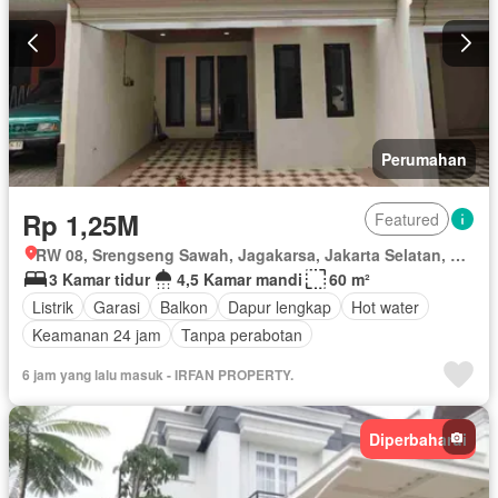
Pemandangan panorama
Pay TV access
Keamanan
Secure parking
Spa
Ruang layanan
Kolam renang
Telephone
Taman atap
Keamanan 24 jam
Lapangan tenis
Tangki air
Teras
Wifi
Kabel video
Air
Halaman
Televisi
Perumahan
Rp 1,25M
Featured
RW 08, Srengseng Sawah, Jagakarsa, Jakarta Selatan, Daerah Khusus Ibukota Jakarta
3 Kamar tidur
4,5 Kamar mandi
60 m²
Listrik
Garasi
Balkon
Dapur lengkap
Hot water
Keamanan 24 jam
Tanpa perabotan
6 jam yang lalu masuk - IRFAN PROPERTY.
Diperbaharui