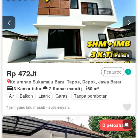
Garasi
Teras
Halaman
Wifi
Tanpa perabotan
Rumah
Rp 472Jt
Featured
Kelurahan Sukamaju Baru, Tapos, Depok, Jawa Barat
3 Kamar tidur
2 Kamar mandi
60 m²
Air
Balkon
Listrik
Garasi
Tanpa perabotan
7 jam yang lalu masuk - sulian-syah.
Diperbaharui