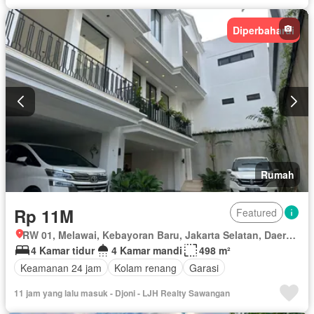
Diperbaharui
Rumah
Rp 11M
Featured
RW 01, Melawai, Kebayoran Baru, Jakarta Selatan, Daerah Khusus Ibukota Jakarta
4 Kamar tidur
4 Kamar mandi
498 m²
Keamanan 24 jam
Kolam renang
Garasi
11 jam yang lalu masuk - Djoni - LJH Realty Sawangan