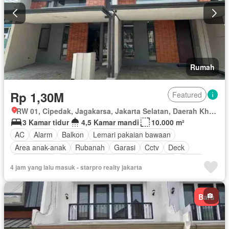
Rumah
Rp 1,30M
Featured
RW 01, Cipedak, Jagakarsa, Jakarta Selatan, Daerah Khusus Ibukota Jakarta
3 Kamar tidur
4,5 Kamar mandi
10.000 m²
AC
Alarm
Balkon
Lemari pakaian bawaan
Area anak-anak
Rubanah
Garasi
Cctv
Deck
Pramutamu
Akses bagi penyandang disabilitas
Listrik
4 jam yang lalu masuk - starpro realty jakarta
Dapur lengkap
Fully fenced
Perapian
Taman
Pemanasan
Panggang
Gym
Rumah jaga
Baru
Dapur terpadu
Hot water
Interkom
Internet
Gas alam
Angkat
Jacuzzi
Pustaka
Outdoor entertaining area
Ruang kantor