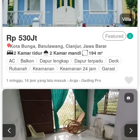
Villa
Rp 530Jt
Featured
Kota Bunga, Batulawang, Cianjur, Jawa Barat
2 Kamar tidur
2 Kamar mandi
194 m²
AC
Balkon
Dapur lengkap
Dapur terpadu
Deck
Rubanah
Keamanan
Keamanan 24 jam
Garasi
Halaman
Wifi
Berperabot lengkap
1 minggu, 16 jam yang lalu masuk - Arga - Gading Pro