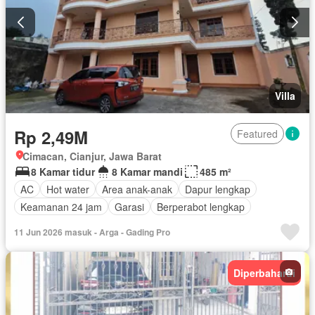
Villa
Rp 2,49M
Featured
Cimacan, Cianjur, Jawa Barat
8 Kamar tidur
8 Kamar mandi
485 m²
AC
Hot water
Area anak-anak
Dapur lengkap
Keamanan 24 jam
Garasi
Berperabot lengkap
11 Jun 2026 masuk - Arga - Gading Pro
Diperbaharui