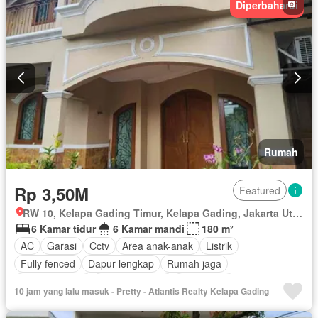
Diperbaharui
Rumah
Rp 3,50M
Featured
RW 10, Kelapa Gading Timur, Kelapa Gading, Jakarta Utara, Daerah Khusus Ibukota Jakarta
6 Kamar tidur
6 Kamar mandi
180 m²
AC
Garasi
Cctv
Area anak-anak
Listrik
Fully fenced
Dapur lengkap
Rumah jaga
Dapur terpadu
Secure parking
Keamanan
10 jam yang lalu masuk - Pretty - Atlantis Realty Kelapa Gading
Ruang layanan
Teras
Air
Wifi
Halaman
Tangki air
Keamanan 24 jam
Sebagian perabotan