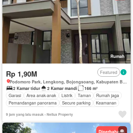
Rumah
Rp 1,90M
Featured
Podomoro Park, Lengkong, Bojongsoang, Kabupaten Bandung, Jawa Barat
2 Kamar tidur
2 Kamar mandi
166 m²
Garasi
Area anak-anak
Listrik
Taman
Rumah jaga
Pemandangan panorama
Secure parking
Keamanan
Keamanan 24 jam
Air
Halaman
Tanpa perabotan
9 jam yang lalu masuk - Nellux Property
Diperbaharui