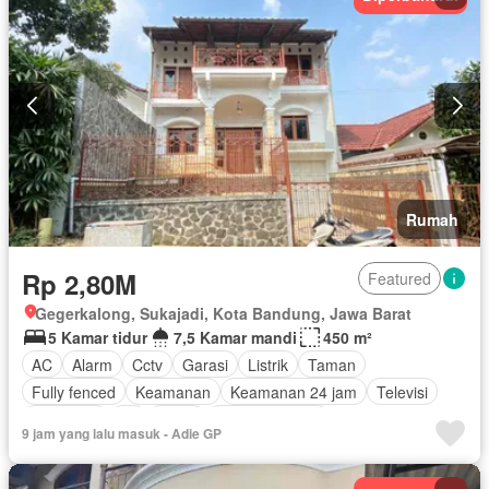
Rumah
Rp 2,80M
Featured
Gegerkalong, Sukajadi, Kota Bandung, Jawa Barat
5 Kamar tidur
7,5 Kamar mandi
450 m²
AC
Alarm
Cctv
Garasi
Listrik
Taman
Fully fenced
Keamanan
Keamanan 24 jam
Televisi
Tangki air
Air
Teras
Secure parking
9 jam yang lalu masuk - Adie GP
Tanpa perabotan