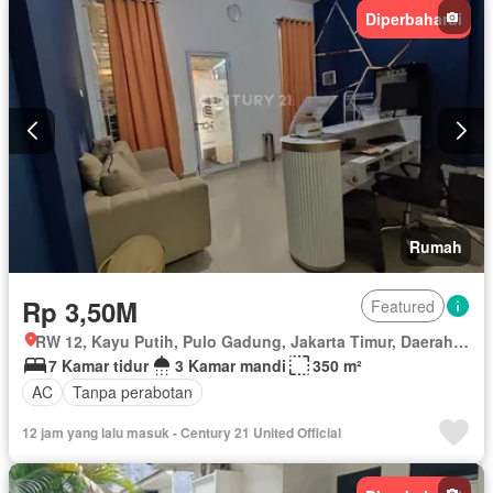
Diperbaharui
Rumah
Rp 3,50M
Featured
RW 12, Kayu Putih, Pulo Gadung, Jakarta Timur, Daerah Khusus Ibukota Jakarta
7 Kamar tidur
3 Kamar mandi
350 m²
AC
Tanpa perabotan
12 jam yang lalu masuk - Century 21 United Official