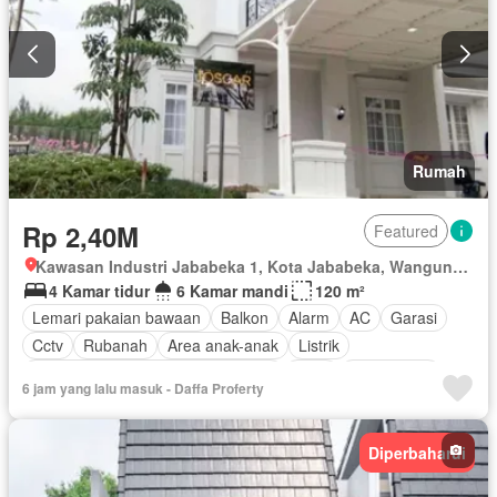
Rumah
Rp 2,40M
Featured
Kawasan Industri Jababeka 1, Kota Jababeka, Wangunharja, Kab Bekasi, Jawa Barat
4 Kamar tidur
6 Kamar mandi
120 m²
Lemari pakaian bawaan
Balkon
Alarm
AC
Garasi
Cctv
Rubanah
Area anak-anak
Listrik
Akses bagi penyandang disabilitas
Deck
Pramutamu
6 jam yang lalu masuk - Daffa Proferty
Dapur lengkap
Perapian
Fully fenced
Taman
Pemanasan
Gym
Rumah jaga
Panggang
Hot water
Diperbaharui
Dapur terpadu
Interkom
Internet
Gas alam
Pay TV access
Pemandangan panorama