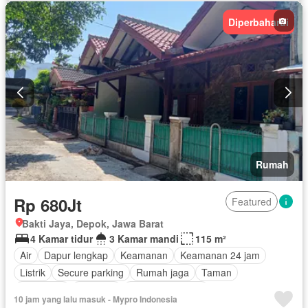
Secure parking
Rumah jaga
Ruang layanan
Taman
Diperbaharui
Taman atap
Telephone
Televisi
Garasi
Teras
Halaman
Wifi
Sebagian perabotan
Rumah
Rp 680Jt
Featured
Bakti Jaya, Depok, Jawa Barat
4 Kamar tidur
3 Kamar mandi
115 m²
Air
Dapur lengkap
Keamanan
Keamanan 24 jam
Listrik
Secure parking
Rumah jaga
Taman
Panggang
Halaman
Tanpa perabotan
10 jam yang lalu masuk - Mypro Indonesia