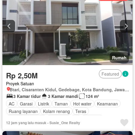
Rumah
Rp 2,50M
Featured
Proyek Satuan
Btari, Cisaranten Kidul, Gedebage, Kota Bandung, Jawa Barat
3 Kamar tidur
3 Kamar mandi
124 m²
AC
Garasi
Listrik
Taman
Hot water
Keamanan
Ruang layanan
Kolam renang
Teras
Keamanan 24 jam
Tangki air
Air
Halaman
12 jam yang lalu masuk - Susie_One Realty
Tanpa perabotan