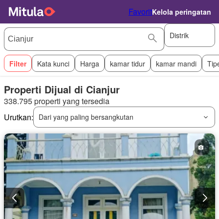
Favorit
Kelola peringatan
Distrik
Filter
Kata kunci
Harga
kamar tidur
kamar mandi
Tip
Properti Dijual di Cianjur
338.795 properti yang tersedia
Urutkan:
Dari yang paling bersangkutan