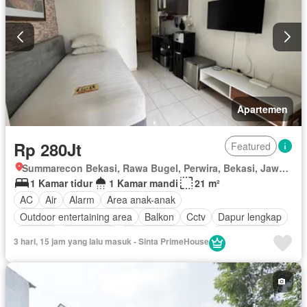
Apartemen
Rp 280Jt
Featured
Summarecon Bekasi, Rawa Bugel, Perwira, Bekasi, Jawa Barat
1 Kamar tidur
1 Kamar mandi
21 m²
AC
Air
Alarm
Area anak-anak
Outdoor entertaining area
Balkon
Cctv
Dapur lengkap
Internet
Keamanan
Keamanan 24 jam
Kolam renang
3 hari, 15 jam yang lalu masuk - Sinta PrimeHouse
Lemari pakaian bawaan
Angkat
Listrik
Secure parking
Ruang layanan
Teras
Wifi
Berperabot lengkap