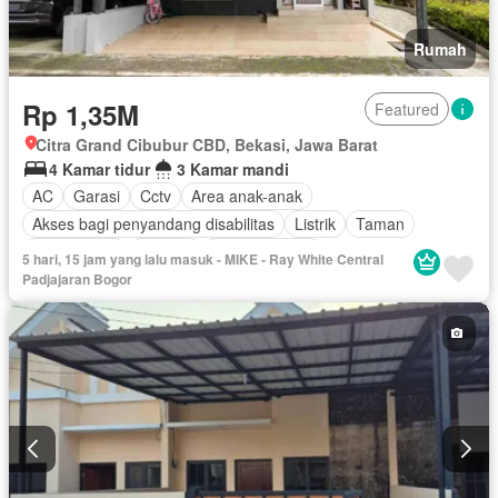
Rumah
Rp 1,35M
Featured
Citra Grand Cibubur CBD, Bekasi, Jawa Barat
4 Kamar tidur
3 Kamar mandi
AC
Garasi
Cctv
Area anak-anak
Akses bagi penyandang disabilitas
Listrik
Taman
Rumah jaga
Internet
Dapur terpadu
5 hari, 15 jam yang lalu masuk - MIKE - Ray White Central
Outdoor entertaining area
Pemandangan panorama
Padjajaran Bogor
Keamanan
Secure parking
Keamanan 24 jam
Halaman
Wifi
Tangki air
Air
Kabel video
Ruang layanan