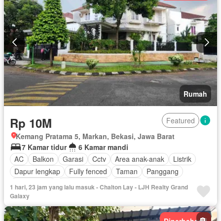
Rumah
Rp 10M
Featured
Kemang Pratama 5, Markan, Bekasi, Jawa Barat
7 Kamar tidur
6 Kamar mandi
AC
Balkon
Garasi
Cctv
Area anak-anak
Listrik
Dapur lengkap
Fully fenced
Taman
Panggang
Rumah jaga
Dapur terpadu
Internet
Jacuzzi
1 hari, 23 jam yang lalu masuk - Chalton Lay - LJH Realty Grand
Ruang kantor
Keamanan
Kolam renang
Teras
Galaxy
Keamanan 24 jam
Kabel video
Wifi
Halaman
Sebagian perabotan
Diperbaharui