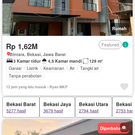
Rumah
Rp 1,62M
Featured
Bintara, Bekasi, Jawa Barat
3 Kamar tidur
4,5 Kamar mandi
129 m²
Garasi
Listrik
Keamanan
Air
Tangki air
Tanpa perabotan
12 jam yang lalu masuk - Ryan MKP
Bekasi Barat
Bekasi Jaya
Bekasi Utara
Bekasi 
5277 hasil
3679 hasil
2794 hasil
2753 hasi
Diperbaharui