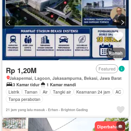
Rumah
Rp 1,20M
Featured
Jakapermai, Lagoon, Jakasampurna, Bekasi, Jawa Barat
3 Kamar tidur
1 Kamar mandi
Listrik
Taman
Air
Tangki air
Keamanan 24 jam
AC
Tanpa perabotan
21 jam yang lalu masuk - Erhan - Brighton Gading
Diperbaharui