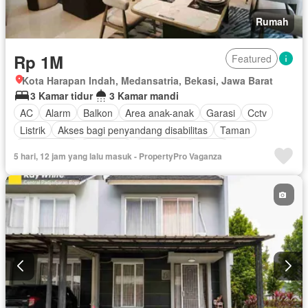
Rumah
Rp 1M
Featured
Kota Harapan Indah, Medansatria, Bekasi, Jawa Barat
3 Kamar tidur
3 Kamar mandi
AC
Alarm
Balkon
Area anak-anak
Garasi
Cctv
Listrik
Akses bagi penyandang disabilitas
Taman
Rumah jaga
Hot water
Interkom
Internet
5 hari, 12 jam yang lalu masuk - PropertyPro Vaganza
Outdoor entertaining area
Pemandangan panorama
Pay TV access
Secure parking
Keamanan
Telephone
Kolam renang
Keamanan 24 jam
Lapangan tenis
Televisi
Kabel video
Air
Wifi
Halaman
Tanpa perabotan