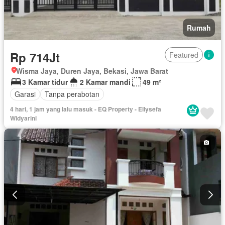
Rumah
Rp 714Jt
Featured
Wisma Jaya, Duren Jaya, Bekasi, Jawa Barat
3 Kamar tidur
2 Kamar mandi
49 m²
Garasi
Tanpa perabotan
4 hari, 1 jam yang lalu masuk - EQ Property - Ellysefa
Widyarini