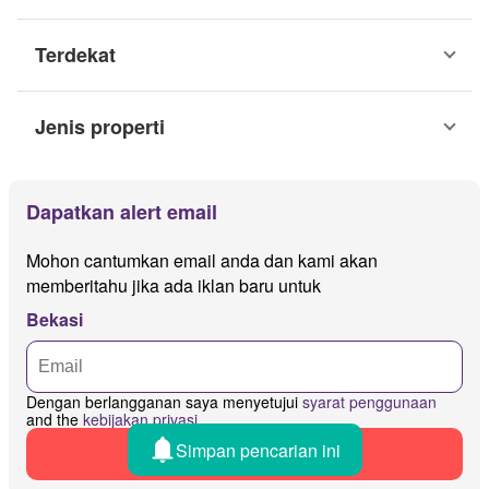
Terdekat
Jenis properti
Dapatkan alert email
Mohon cantumkan email anda dan kami akan
memberitahu jika ada iklan baru untuk
Bekasi
Dengan berlangganan saya menyetujui
syarat penggunaan
and the
kebijakan privasi
Simpan pencarian ini
Dapatkan peringatan