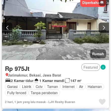
Diperbaharui
Rumah
Rp 975Jt
Featured
Jatimakmur, Bekasi, Jawa Barat
2 Kamar tidur
1 Kamar mandi
147 m²
Garasi
Listrik
Cctv
Taman
Internet
Air
Halaman
Fully fenced
Tanpa perabotan
2 hari, 1 jam yang lalu masuk - LJH Realty Buaran