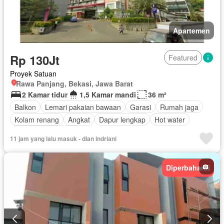
Apartemen
Rp 130Jt
Featured
Proyek Satuan
Rawa Panjang, Bekasi, Jawa Barat
2 Kamar tidur
1,5 Kamar mandi
36 m²
Balkon
Lemari pakaian bawaan
Garasi
Rumah jaga
Kolam renang
Angkat
Dapur lengkap
Hot water
Berperabot lengkap
11 jam yang lalu masuk - dian indriani
Diperbaharui