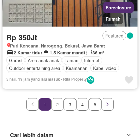
Foreclosure
Rumah
Rp 350Jt
Featured
Puri Kencana, Narogong, Bekasi, Jawa Barat
2 Kamar tidur
1,5 Kamar mandi
36 m²
Garasi
Area anak-anak
Taman
Internet
Outdoor entertaining area
Keamanan
Kabel video
Halaman
Tanpa perabotan
5 hari, 19 jam yang lalu masuk - Rita Property
1
2
3
4
5
Cari lebih dalam