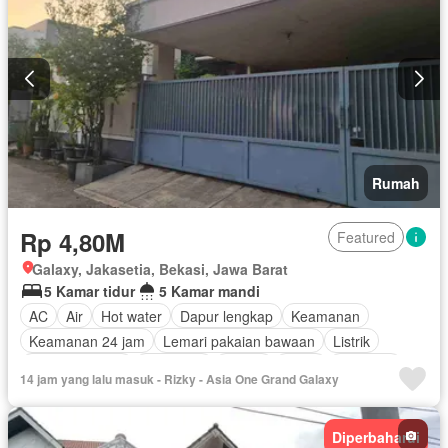
Rumah
Rp 4,80M
Featured
Galaxy, Jakasetia, Bekasi, Jawa Barat
5 Kamar tidur
5 Kamar mandi
AC
Air
Hot water
Dapur lengkap
Keamanan
Keamanan 24 jam
Lemari pakaian bawaan
Listrik
Secure parking
Tangki air
Garasi
Teras
Halaman
14 jam yang lalu masuk - Rizky - Asia One Grand Galaxy
Berperabot lengkap
Diperbaharui