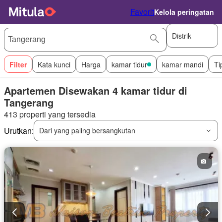
Favorit
Kelola peringatan
Distrik
Filter
Kata kunci
Harga
kamar tidur
kamar mandi
Ti
Apartemen Disewakan 4 kamar tidur di
Tangerang
413 properti yang tersedia
Urutkan:
Dari yang paling bersangkutan