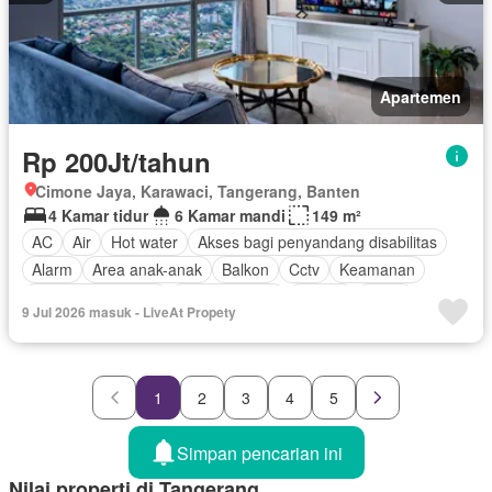
Apartemen
Rp 200Jt/tahun
Cimone Jaya, Karawaci, Tangerang, Banten
4 Kamar tidur
6 Kamar mandi
149 m²
AC
Air
Hot water
Akses bagi penyandang disabilitas
Alarm
Area anak-anak
Balkon
Cctv
Keamanan
Keamanan 24 jam
Kolam renang
Angkat
Listrik
9 Jul 2026 masuk - LiveAt Propety
Fully fenced
Secure parking
Taman
Televisi
Garasi
Teras
Berperabot lengkap
1
2
3
4
5
Simpan pencarian ini
Nilai properti di Tangerang