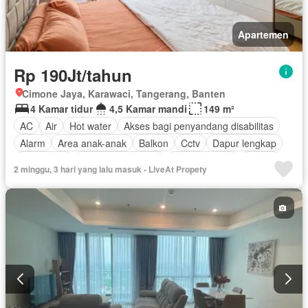
Apartemen
Rp 190Jt/tahun
Cimone Jaya, Karawaci, Tangerang, Banten
4 Kamar tidur
4,5 Kamar mandi
149 m²
AC
Air
Hot water
Akses bagi penyandang disabilitas
Alarm
Area anak-anak
Balkon
Cctv
Dapur lengkap
Keamanan
Keamanan 24 jam
Kolam renang
Angkat
2 minggu, 3 hari yang lalu masuk - LiveAt Propety
Listrik
Fully fenced
Secure parking
Taman
Televisi
Garasi
Teras
Berperabot lengkap