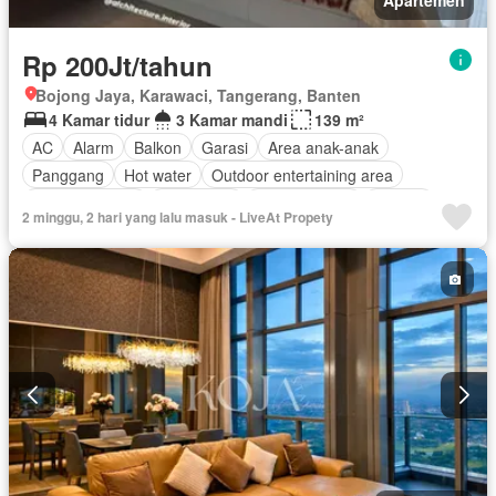
Apartemen
Rp 200Jt/tahun
Bojong Jaya, Karawaci, Tangerang, Banten
4 Kamar tidur
3 Kamar mandi
139 m²
AC
Alarm
Balkon
Garasi
Area anak-anak
Panggang
Hot water
Outdoor entertaining area
Secure parking
Keamanan
Kolam renang
Televisi
2 minggu, 2 hari yang lalu masuk - LiveAt Propety
Berperabot lengkap