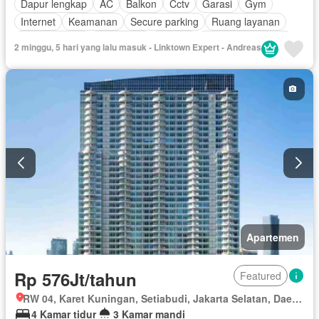
Dapur lengkap
AC
Balkon
Cctv
Garasi
Gym
Internet
Keamanan
Secure parking
Ruang layanan
Kolam renang
Telephone
Televisi
Keamanan 24 jam
2 minggu, 5 hari yang lalu masuk - Linktown Expert - Andreas
Kabel video
Air
Wifi
Halaman
Teras
Apartemen
Rp 576Jt/tahun
Featured
RW 04, Karet Kuningan, Setiabudi, Jakarta Selatan, Daerah Khusus Ibukota Jakarta
4 Kamar tidur
3 Kamar mandi