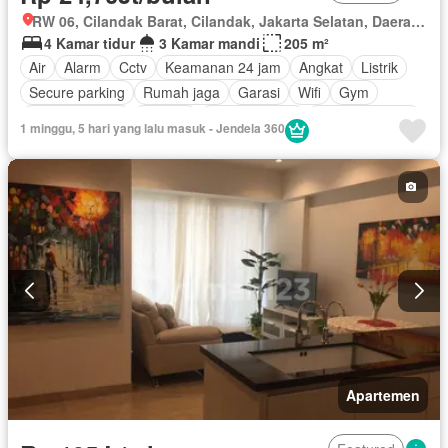
RW 06, Cilandak Barat, Cilandak, Jakarta Selatan, Daerah Khusus Ibukota Jakarta
4 Kamar tidur
3 Kamar mandi
205 m²
Air
Alarm
Cctv
Keamanan 24 jam
Angkat
Listrik
Secure parking
Rumah jaga
Garasi
Wifi
Gym
Pay TV access
Internet
Kolam renang
Lapangan tenis
1 minggu, 5 hari yang lalu masuk - Jendela 360
Keamanan
Area anak-anak
Berperabot lengkap
Apartemen