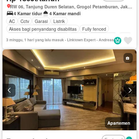
RW 06, Tanjung Duren Selatan, Grogol Petamburan, Jakarta Barat, Daerah Khusus Ibukota Jakarta
4 Kamar tidur
4 Kamar mandi
AC
Cctv
Garasi
Listrik
Akses bagi penyandang disabilitas
Fully fenced
Pramutamu
Dapur lengkap
Taman
Pemanasan
Gym
3 minggu, 1 hari yang lalu masuk - Linktown Expert - Andreas
Dapur terpadu
Internet
Interkom
Secure parking
Keamanan
Spa
Kolam renang
Telephone
Lapangan tenis
Teras
Televisi
Keamanan 24 jam
Kabel video
Tangki air
Air
Wifi
Halaman
Berperabot lengkap
Apartemen