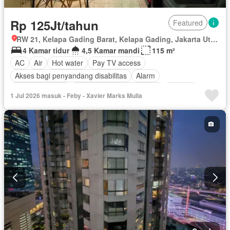
Rp 125Jt/tahun
Featured
RW 21, Kelapa Gading Barat, Kelapa Gading, Jakarta Utara, Daerah Khusus Ibukota Jakarta
4 Kamar tidur
4,5 Kamar mandi
115 m²
AC
Air
Hot water
Pay TV access
Akses bagi penyandang disabilitas
Alarm
Area anak-anak
Outdoor entertaining area
Jacuzzi
1 Jul 2026 masuk - Feby - Xavier Marks Mulia
Balkon
Cctv
Dapur lengkap
Dapur terpadu
Deck
Gas alam
Rubanah
Gym
Interkom
Internet
Kabel video
Ruang kantor
Keamanan
Keamanan 24 jam
Kolam renang
Lapangan tenis
Pramutamu
Lemari pakaian bawaan
Angkat
Listrik
Fully fenced
Secure parking
Pemanasan
Pemandangan panorama
Perapian
Pustaka
Rumah jaga
Ruang layanan
Sauna
Spa
Taman
Taman atap
Tangki air
Telephone
Televisi
Garasi
Panggang
Teras
Halaman
Wifi
Sebagian perabotan