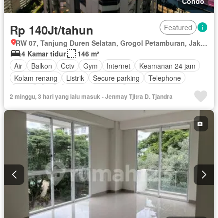
Condo
Rp 140Jt/tahun
Featured
RW 07, Tanjung Duren Selatan, Grogol Petamburan, Jakarta Barat, Daerah Khusus Ibukota Jakarta
4 Kamar tidur
146 m²
Air
Balkon
Cctv
Gym
Internet
Keamanan 24 jam
Kolam renang
Listrik
Secure parking
Telephone
Garasi
Wifi
Berperabot lengkap
2 minggu, 3 hari yang lalu masuk - Jenmay Tjitra D. Tjandra