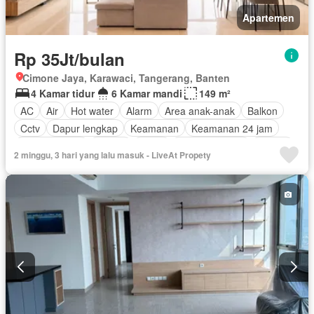
Apartemen
Rp 35Jt/bulan
Cimone Jaya, Karawaci, Tangerang, Banten
4 Kamar tidur
6 Kamar mandi
149 m²
AC
Air
Hot water
Alarm
Area anak-anak
Balkon
Cctv
Dapur lengkap
Keamanan
Keamanan 24 jam
Kolam renang
Angkat
Listrik
Secure parking
Taman
2 minggu, 3 hari yang lalu masuk - LiveAt Propety
Televisi
Garasi
Teras
Berperabot lengkap