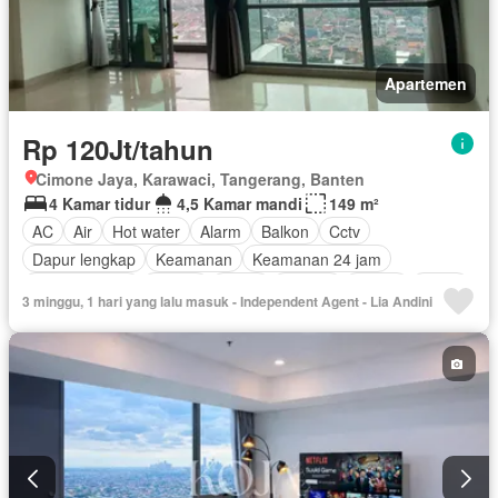
Apartemen
Rp 120Jt/tahun
Cimone Jaya, Karawaci, Tangerang, Banten
4 Kamar tidur
4,5 Kamar mandi
149 m²
AC
Air
Hot water
Alarm
Balkon
Cctv
Dapur lengkap
Keamanan
Keamanan 24 jam
Kolam renang
Angkat
Listrik
Televisi
Garasi
Teras
3 minggu, 1 hari yang lalu masuk - Independent Agent - Lia Andini
Sebagian perabotan