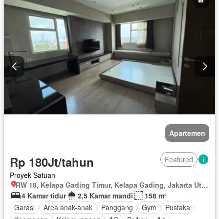
Apartemen
Rp 180Jt/tahun
Featured
Proyek Satuan
RW 18, Kelapa Gading Timur, Kelapa Gading, Jakarta Utara, Daerah Khusus Ibukota Jakarta
4 Kamar tidur
2,5 Kamar mandi
158 m²
Garasi
Area anak-anak
Panggang
Gym
Pustaka