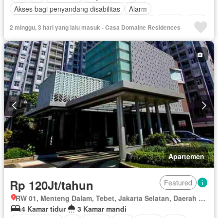
Akses bagi penyandang disabilitas
Alarm
Area anak-anak
Outdoor entertaining area
Balkon
Cctv
2 minggu, 3 hari yang lalu masuk - Casa Domaine Residences
Dapur lengkap
Dapur terpadu
Deck
Gym
Interkom
Internet
Kabel video
Ruang kantor
Keamanan
Keamanan 24 jam
Kolam renang
Pramutamu
Lemari pakaian bawaan
Angkat
Listrik
Secure parking
Pemandangan panorama
Rumah jaga
Ruang layanan
Sauna
Taman
Taman atap
Telephone
Televisi
Garasi
Teras
Halaman
Wifi
Berperabot lengkap
Apartemen
Rp 120Jt/tahun
Featured
RW 01, Menteng Dalam, Tebet, Jakarta Selatan, Daerah Khusus Ibukota Jakarta
4 Kamar tidur
3 Kamar mandi