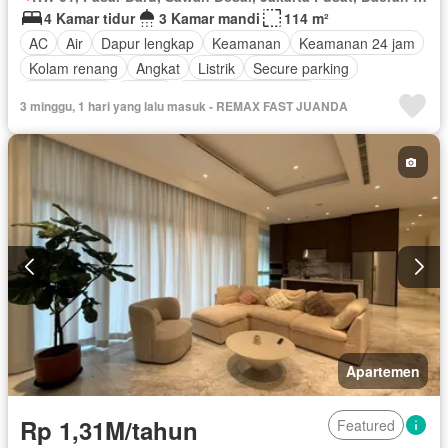
4 Kamar tidur
3 Kamar mandi
114 m²
AC
Air
Dapur lengkap
Keamanan
Keamanan 24 jam
Kolam renang
Angkat
Listrik
Secure parking
Rumah jaga
Garasi
Berperabot lengkap
3 minggu, 1 hari yang lalu masuk - REMAX FAST JUANDA
Apartemen
Rp 1,31M/tahun
Featured