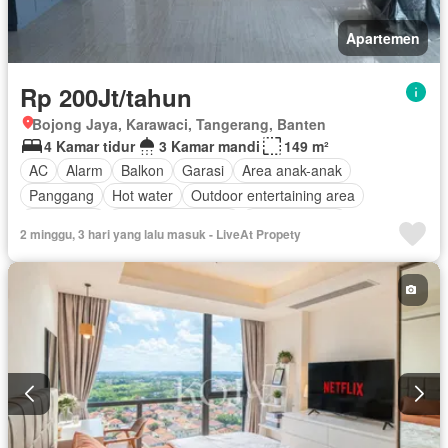
Apartemen
Rp 200Jt/tahun
Bojong Jaya, Karawaci, Tangerang, Banten
4 Kamar tidur
3 Kamar mandi
149 m²
AC
Alarm
Balkon
Garasi
Area anak-anak
Panggang
Hot water
Outdoor entertaining area
Keamanan
Setengah terpisah
Kolam renang
2 minggu, 3 hari yang lalu masuk - LiveAt Propety
Lapangan tenis
Sebagian perabotan