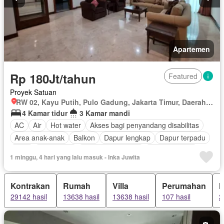
Apartemen
Rp 180Jt/tahun
Featured
Proyek Satuan
RW 02, Kayu Putih, Pulo Gadung, Jakarta Timur, Daerah Khusus Ibukota Jakarta
4 Kamar tidur
3 Kamar mandi
AC
Air
Hot water
Akses bagi penyandang disabilitas
Area anak-anak
Balkon
Dapur lengkap
Dapur terpadu
Gym
Keamanan
Keamanan 24 jam
Kolam renang
1 minggu, 4 hari yang lalu masuk - Inka Juwita
Lapangan tenis
Listrik
Secure parking
Rumah jaga
Ruang layanan
Taman
Telephone
Televisi
Garasi
Kontrakan
Rumah
Villa
Perumahan
H
Teras
Halaman
Wifi
Berperabot lengkap
29142 hasil
13638 hasil
13638 hasil
107 hasil
2