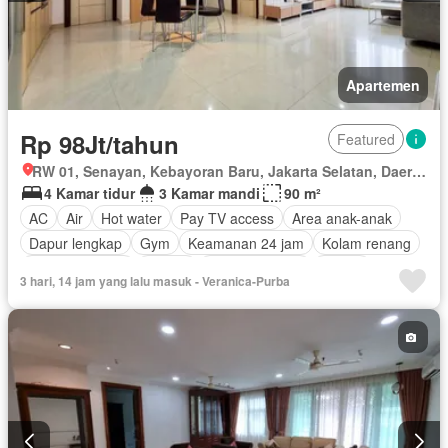
Apartemen
Rp 98Jt/tahun
Featured
RW 01, Senayan, Kebayoran Baru, Jakarta Selatan, Daerah Khusus Ibukota Jakarta
4 Kamar tidur
3 Kamar mandi
90 m²
AC
Air
Hot water
Pay TV access
Area anak-anak
Dapur lengkap
Gym
Keamanan 24 jam
Kolam renang
Lapangan tenis
Angkat
Secure parking
Garasi
3 hari, 14 jam yang lalu masuk - Veranica-Purba
Berperabot lengkap