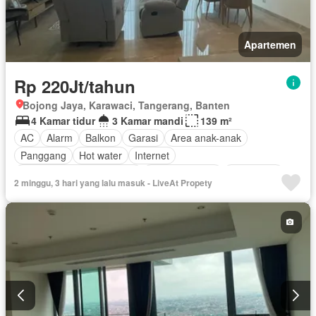
Apartemen
Rp 220Jt/tahun
Bojong Jaya, Karawaci, Tangerang, Banten
4 Kamar tidur
3 Kamar mandi
139 m²
AC
Alarm
Balkon
Garasi
Area anak-anak
Panggang
Hot water
Internet
Outdoor entertaining area
Secure parking
Keamanan
2 minggu, 3 hari yang lalu masuk - LiveAt Propety
Kolam renang
Telephone
Televisi
Berperabot lengkap