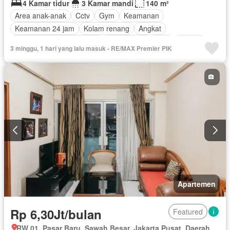
4 Kamar tidur
3 Kamar mandi
140 m²
Area anak-anak
Cctv
Gym
Keamanan
Keamanan 24 jam
Kolam renang
Angkat
Pemandangan panorama
Rumah jaga
Spa
Taman
3 minggu, 1 hari yang lalu masuk - RE/MAX Premier PIK
Garasi
Berperabot lengkap
Apartemen
Rp 6,30Jt/bulan
Featured
RW 01, Pasar Baru, Sawah Besar, Jakarta Pusat, Daerah Khusus Ibukota Jakarta