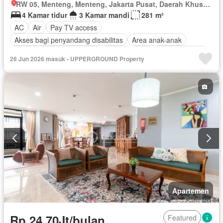
RW 05, Menteng, Menteng, Jakarta Pusat, Daerah Khusus Ibukota Jakarta
4 Kamar tidur
3 Kamar mandi
281 m²
AC
Air
Pay TV access
Akses bagi penyandang disabilitas
Area anak-anak
Outdoor entertaining area
Balkon
Cctv
Dapur lengkap
26 Jun 2026 masuk - UPPERGROUND Property
Dapur terpadu
Deck
Gym
Internet
Keamanan 24 jam
Kolam renang
Lemari pakaian bawaan
Angkat
Secure parking
Sauna
Taman
Televisi
Garasi
Teras
Halaman
Wifi
Berperabot lengkap
Apartemen
Rp 24,70Jt/bulan
Featured