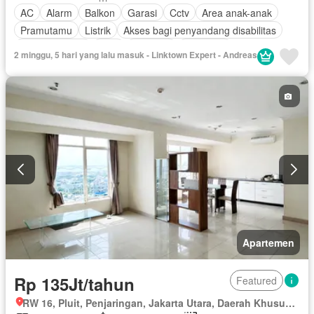
AC
Alarm
Balkon
Garasi
Cctv
Area anak-anak
Pramutamu
Listrik
Akses bagi penyandang disabilitas
Dapur lengkap
Gym
Interkom
Hot water
2 minggu, 5 hari yang lalu masuk - Linktown Expert - Andreas
Pemandangan panorama
Keamanan
Secure parking
Sauna
Kolam renang
Telephone
Ruang layanan
Spa
Televisi
Keamanan 24 jam
Lapangan tenis
Tangki air
Wifi
Air
Halaman
Teras
Kabel video
Berperabot lengkap
Apartemen
Rp 135Jt/tahun
Featured
RW 16, Pluit, Penjaringan, Jakarta Utara, Daerah Khusus Ibukota Jakarta