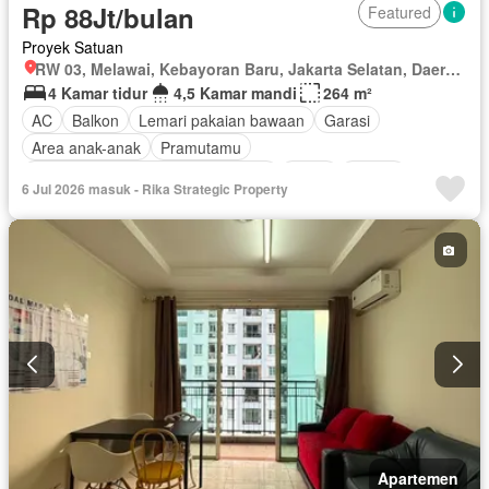
Rp 88Jt/bulan
Featured
Proyek Satuan
RW 03, Melawai, Kebayoran Baru, Jakarta Selatan, Daerah Khusus Ibukota Jakarta
4 Kamar tidur
4,5 Kamar mandi
264 m²
AC
Balkon
Lemari pakaian bawaan
Garasi
Area anak-anak
Pramutamu
Akses bagi penyandang disabilitas
Listrik
Taman
6 Jul 2026 masuk - Rika Strategic Property
Panggang
Rumah jaga
Gym
Hot water
Interkom
Outdoor entertaining area
Pay TV access
Secure parking
Keamanan
Kolam renang
Keamanan 24 jam
Tanpa perabotan
Apartemen