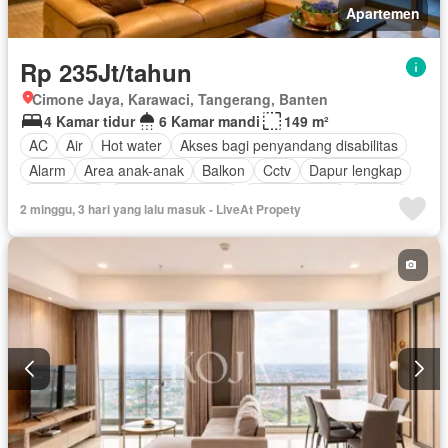
Apartemen
Rp 235Jt/tahun
Cimone Jaya, Karawaci, Tangerang, Banten
4 Kamar tidur
6 Kamar mandi
149 m²
AC
Air
Hot water
Akses bagi penyandang disabilitas
Alarm
Area anak-anak
Balkon
Cctv
Dapur lengkap
Keamanan
Keamanan 24 jam
Kolam renang
Angkat
2 minggu, 3 hari yang lalu masuk - LiveAt Propety
Listrik
Fully fenced
Secure parking
Taman
Televisi
Garasi
Teras
Berperabot lengkap