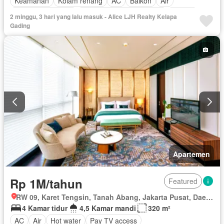
Keamanan
Kolam renang
AC
Balkon
Air
Keamanan 24 jam
Pemandangan panorama
Angkat
2 minggu, 3 hari yang lalu masuk - Alice LJH Realty Kelapa
Internet
Dapur terpadu
Listrik
Alarm
Gading
Lemari pakaian bawaan
Pramutamu
Sebagian perabotan
Apartemen
Rp 1M/tahun
Featured
RW 09, Karet Tengsin, Tanah Abang, Jakarta Pusat, Daerah Khusus Ibukota Jakarta
4 Kamar tidur
4,5 Kamar mandi
320 m²
AC
Air
Hot water
Pay TV access