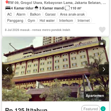
RW 09, Grogol Utara, Kebayoran Lama, Jakarta Selatan, Daerah Khusus Ibukota Jakarta
4 Kamar tidur
3 Kamar mandi
110 m²
AC
Alarm
Balkon
Garasi
Area anak-anak
Panggang
Gym
Hot water
Interkom
Internet
Pay TV access
Sauna
Secure parking
Keamanan
8 Jul 2026 masuk - remax metro pondok indah
Kolam renang
Telephone
Televisi
Berperabot lengkap
Apartemen
Rp 125Jt/tahun
Featured