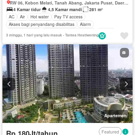
RW 06, Kebon Melati, Tanah Abang, Jakarta Pusat, Daerah Khusus Ibukota Jakarta
4 Kamar tidur
4,5 Kamar mandi
281 m²
AC
Air
Hot water
Pay TV access
Akses bagi penyandang disabilitas
Alarm
Area anak-anak
Outdoor entertaining area
Jacuzzi
3 minggu, 1 hari yang lalu masuk - Tantea Hestiwening
Balkon
Cctv
Dapur lengkap
Dapur terpadu
Deck
Gym
Interkom
Internet
Kabel video
Ruang kantor
Keamanan
Keamanan 24 jam
Kolam renang
Lapangan tenis
Pramutamu
Lemari pakaian bawaan
Angkat
Listrik
Fully fenced
Secure parking
Pemanasan
Pemandangan panorama
Pustaka
Rumah jaga
Ruang layanan
Sauna
Spa
Taman
Telephone
Televisi
Garasi
Teras
Halaman
Wifi
Berperabot lengkap
Apartemen
Rp 180Jt/tahun
Featured