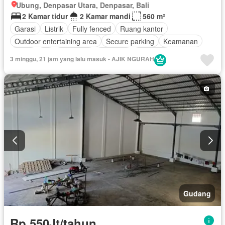
Ubung, Denpasar Utara, Denpasar, Bali
2 Kamar tidur
2 Kamar mandi
560 m²
Garasi
Listrik
Fully fenced
Ruang kantor
Outdoor entertaining area
Secure parking
Keamanan
Teras
Air
Tangki air
Halaman
Rubanah
3 minggu, 21 jam yang lalu masuk - AJIK NGURAH
Tanpa perabotan
Gudang
Rp 550Jt/tahun