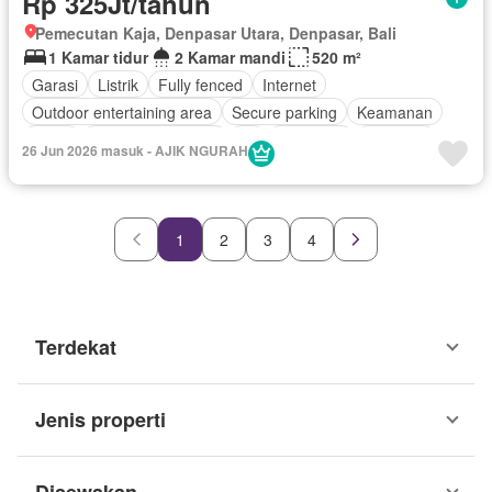
Rp 325Jt/tahun
Pemecutan Kaja, Denpasar Utara, Denpasar, Bali
1 Kamar tidur
2 Kamar mandi
520 m²
Garasi
Listrik
Fully fenced
Internet
Outdoor entertaining area
Secure parking
Keamanan
Teras
Keamanan 24 jam
Air
Tangki air
Halaman
26 Jun 2026 masuk - AJIK NGURAH
Tanpa perabotan
1
2
3
4
Terdekat
Jenis properti