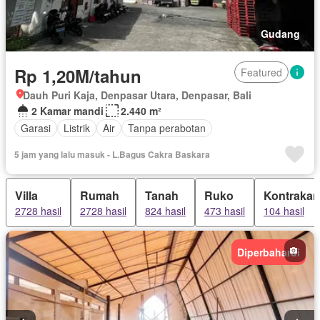
Gudang
Rp 1,20M/tahun
Featured
Dauh Puri Kaja, Denpasar Utara, Denpasar, Bali
2 Kamar mandi
2.440 m²
Garasi
Listrik
Air
Tanpa perabotan
5 jam yang lalu masuk - L.Bagus Cakra Baskara
Villa
Rumah
Tanah
Ruko
Kontrakan
2728 hasil
2728 hasil
824 hasil
473 hasil
104 hasil
Diperbaharui