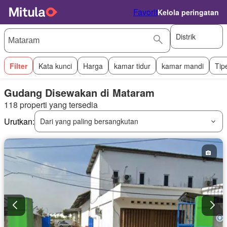
Favorit
Kelola peringatan
Distrik
Filter
Kata kunci
Harga
kamar tidur
kamar mandi
Tip
Gudang Disewakan di Mataram
118 properti yang tersedia
Urutkan:
Dari yang paling bersangkutan