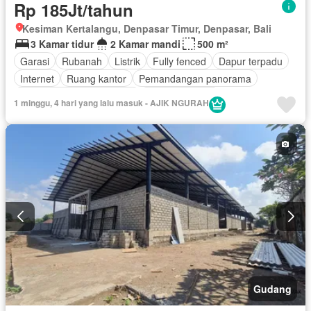
Rp 185Jt/tahun
Kesiman Kertalangu, Denpasar Timur, Denpasar, Bali
3 Kamar tidur
2 Kamar mandi
500 m²
Garasi
Rubanah
Listrik
Fully fenced
Dapur terpadu
Internet
Ruang kantor
Pemandangan panorama
Outdoor entertaining area
Secure parking
1 minggu, 4 hari yang lalu masuk - AJIK NGURAH
Ruang layanan
Air
Tangki air
Halaman
Tanpa perabotan
Gudang