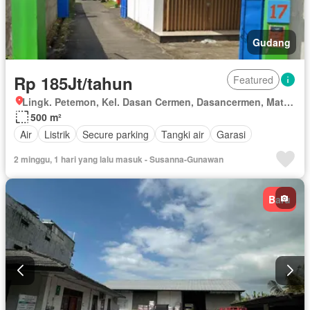
Gudang
Rp 185Jt/tahun
Featured
Lingk. Petemon, Kel. Dasan Cermen, Dasancermen, Mataram, Kec. Mataram, Nusa Tenggara Barat
500 m²
Air
Listrik
Secure parking
Tangki air
Garasi
2 minggu, 1 hari yang lalu masuk - Susanna-Gunawan
Baru