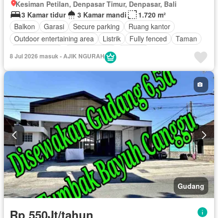
Kesiman Petilan, Denpasar Timur, Denpasar, Bali
3 Kamar tidur
3 Kamar mandi
1.720 m²
Balkon
Garasi
Secure parking
Ruang kantor
Outdoor entertaining area
Listrik
Fully fenced
Taman
Dapur lengkap
Dapur terpadu
Internet
8 Jul 2026 masuk - AJIK NGURAH
Pemandangan panorama
Ruang layanan
Teras
Air
Tangki air
Halaman
Tanpa perabotan
Gudang
Rp 550Jt/tahun