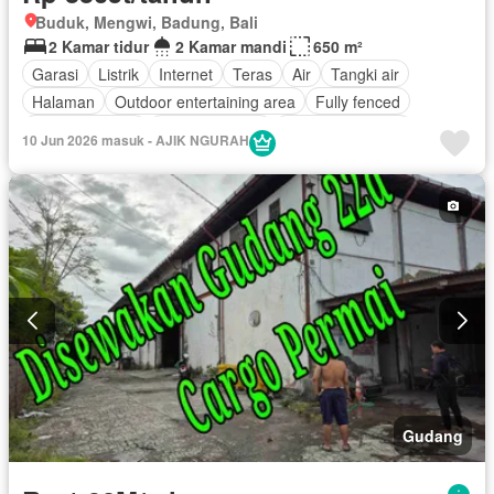
Buduk, Mengwi, Badung, Bali
2 Kamar tidur
2 Kamar mandi
650 m²
Garasi
Listrik
Internet
Teras
Air
Tangki air
Halaman
Outdoor entertaining area
Fully fenced
Secure parking
Ruang layanan
Tanpa perabotan
10 Jun 2026 masuk - AJIK NGURAH
Gudang