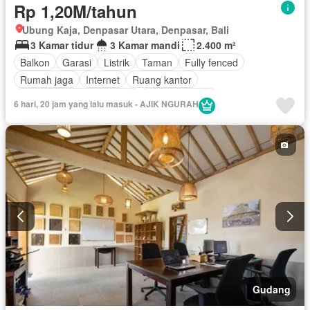
Rp 1,20M/tahun
Ubung Kaja, Denpasar Utara, Denpasar, Bali
3 Kamar tidur
3 Kamar mandi
2.400 m²
Balkon
Garasi
Listrik
Taman
Fully fenced
Rumah jaga
Internet
Ruang kantor
Outdoor entertaining area
Secure parking
6 hari, 20 jam yang lalu masuk - AJIK NGURAH
Ruang layanan
Teras
Air
Tangki air
Halaman
Dapur terpadu
Keamanan
Tanpa perabotan
Gudang