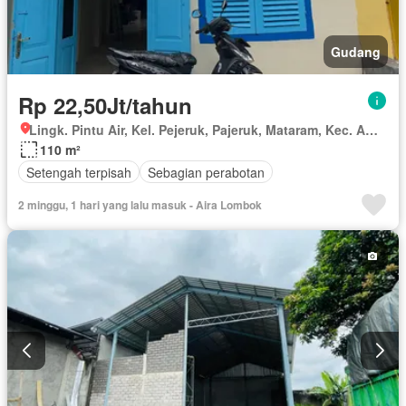
Gudang
Rp 22,50Jt/tahun
Lingk. Pintu Air, Kel. Pejeruk, Pajeruk, Mataram, Kec. Ampenan, Nusa Tenggara Barat
110 m²
Setengah terpisah
Sebagian perabotan
2 minggu, 1 hari yang lalu masuk - Aira Lombok