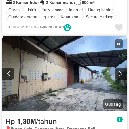
2 Kamar tidur
2 Kamar mandi
600 m²
Garasi
Listrik
Fully fenced
Internet
Ruang kantor
Outdoor entertaining area
Keamanan
Secure parking
Ruang layanan
Teras
Keamanan 24 jam
Air
10 Jul 2026 masuk - AJIK NGURAH
Tangki air
Halaman
Tanpa perabotan
Gudang
Rp 1,30M/tahun
Ubung Kaja, Denpasar Utara, Denpasar, Bali