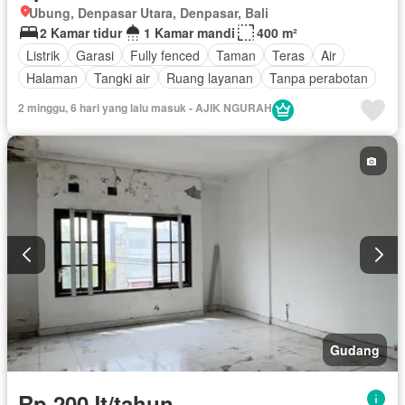
Ubung, Denpasar Utara, Denpasar, Bali
2 Kamar tidur
1 Kamar mandi
400 m²
Listrik
Garasi
Fully fenced
Taman
Teras
Air
Halaman
Tangki air
Ruang layanan
Tanpa perabotan
2 minggu, 6 hari yang lalu masuk - AJIK NGURAH
Gudang
Rp 200Jt/tahun