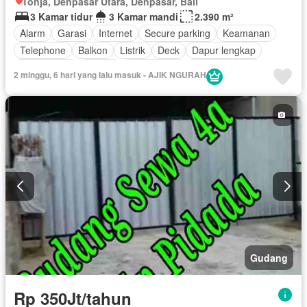
Tonja, Denpasar Utara, Denpasar, Bali
3 Kamar tidur
3 Kamar mandi
2.390 m²
Alarm
Garasi
Internet
Secure parking
Keamanan
Telephone
Balkon
Listrik
Deck
Dapur lengkap
Fully fenced
Taman
Rumah jaga
Dapur terpadu
2 minggu, 6 hari yang lalu masuk - AJIK NGURAH
Ruang kantor
Outdoor entertaining area
Pemandangan panorama
Ruang layanan
Teras
Tangki air
Air
Halaman
Tanpa perabotan
Gudang
Rp 350Jt/tahun