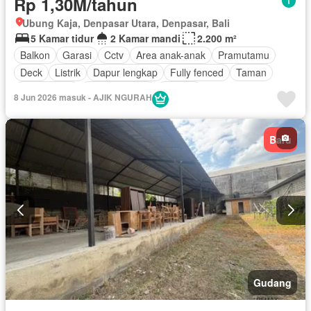
Rp 1,30M/tahun
Ubung Kaja, Denpasar Utara, Denpasar, Bali
5 Kamar tidur
2 Kamar mandi
2.200 m²
Balkon
Garasi
Cctv
Area anak-anak
Pramutamu
Deck
Listrik
Dapur lengkap
Fully fenced
Taman
Rumah jaga
Dapur terpadu
Internet
8 Jun 2026 masuk - AJIK NGURAH
Outdoor entertaining area
Ruang kantor
Pemandangan panorama
Secure parking
Keamanan
Baru
Air
Tangki air
Teras
Halaman
Tanpa perabotan
Gudang