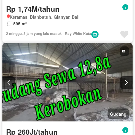
Rp 1,74M/tahun
Keramas, Blahbatuh, Gianyar, Bali
595 m²
2 minggu, 3 jam yang lalu masuk - Ray White Kuta
Gudang
Rp 260Jt/tahun