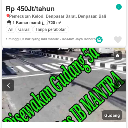
Rp 450Jt/tahun
Pemecutan Kelod, Denpasar Barat, Denpasar, Bali
1 Kamar mandi
720 m²
Air
Garasi
Tanpa perabotan
1 minggu, 3 hari yang lalu masuk - Re/Max Jaya Hendro
Gudang