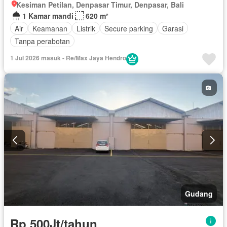
Kesiman Petilan, Denpasar Timur, Denpasar, Bali
1 Kamar mandi
620 m²
Air
Keamanan
Listrik
Secure parking
Garasi
Tanpa perabotan
1 Jul 2026 masuk - Re/Max Jaya Hendro
Gudang
Rp 500Jt/tahun