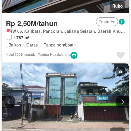
Ruko
Rp 2,50M/tahun
Featured
RW 05, Kalibata, Pancoran, Jakarta Selatan, Daerah Khusus Ibukota Jakarta
1.787 m²
Balkon
Garasi
Tanpa perabotan
4 Jul 2026 masuk - Tantea Hestiwening