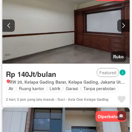
Ruko
Rp 140Jt/bulan
Featured
RW 20, Kelapa Gading Barat, Kelapa Gading, Jakarta Utara, Daerah Khusus Ibukota Jakarta
Air
Ruang kantor
Listrik
Garasi
Tanpa perabotan
2 hari, 5 jam yang lalu masuk - Suci - Asia One Kelapa Gading
Diperbaharui