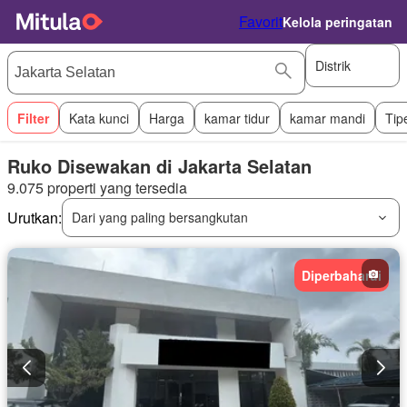
Favorit
Kelola peringatan
Distrik
Filter
Kata kunci
Harga
kamar tidur
kamar mandi
Tip
Ruko Disewakan di Jakarta Selatan
9.075 properti yang tersedia
Urutkan:
Dari yang paling bersangkutan
Diperbaharui