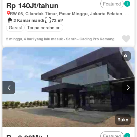
Rp 140Jt/tahun
Featured
RW 06, Cilandak Timur, Pasar Minggu, Jakarta Selatan, Daerah Khusus Ibukota Jakarta
2 Kamar mandi
72 m²
Garasi
Tanpa perabotan
2 minggu, 4 hari yang lalu masuk - Sarah - Gading Pro Kemang
Ruko
Featured