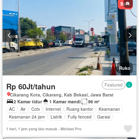
Baru
Ruko
Rp 60Jt/tahun
Featured
Cikarang Kota, Cikarang, Kab Bekasi, Jawa Barat
2 Kamar tidur
1 Kamar mandi
96 m²
AC
Air
Cctv
Internet
Ruang kantor
Keamanan
Keamanan 24 jam
Listrik
Fully fenced
Garasi
Tanpa perabotan
1 hari, 1 jam yang lalu masuk - Michael Pro