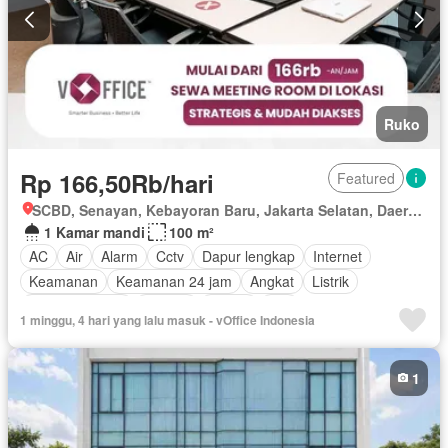
Ruko
Rp 166,50Rb/hari
Featured
SCBD, Senayan, Kebayoran Baru, Jakarta Selatan, Daerah Khusus Ibukota Jakarta
1 Kamar mandi
100 m²
AC
Air
Alarm
Cctv
Dapur lengkap
Internet
Keamanan
Keamanan 24 jam
Angkat
Listrik
Secure parking
Televisi
Garasi
Wifi
1 minggu, 4 hari yang lalu masuk - vOffice Indonesia
Berperabot lengkap
1