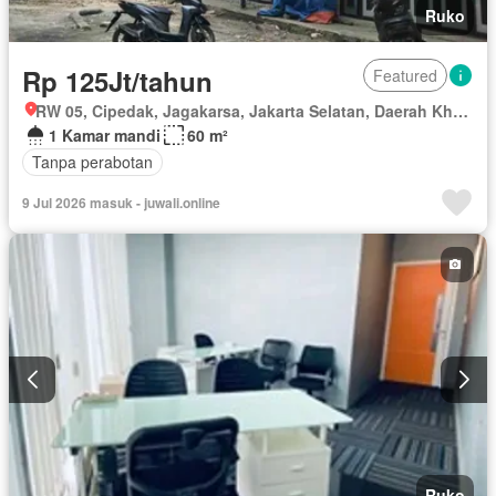
Ruko
Rp 125Jt/tahun
Featured
RW 05, Cipedak, Jagakarsa, Jakarta Selatan, Daerah Khusus Ibukota Jakarta
1 Kamar mandi
60 m²
Tanpa perabotan
9 Jul 2026 masuk - juwali.online
Ruko