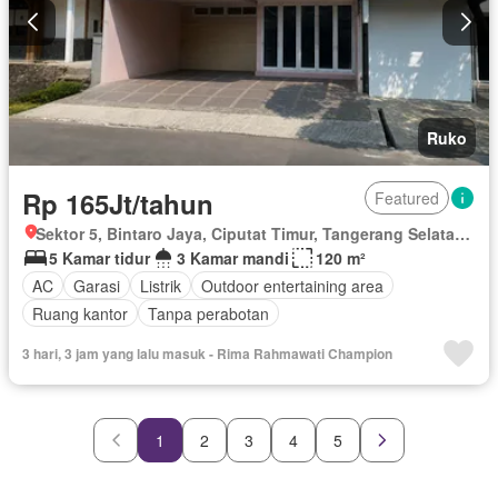
Ruko
Rp 165Jt/tahun
Featured
Sektor 5, Bintaro Jaya, Ciputat Timur, Tangerang Selatan, Banten
5 Kamar tidur
3 Kamar mandi
120 m²
AC
Garasi
Listrik
Outdoor entertaining area
Ruang kantor
Tanpa perabotan
3 hari, 3 jam yang lalu masuk - Rima Rahmawati Champion
1
2
3
4
5