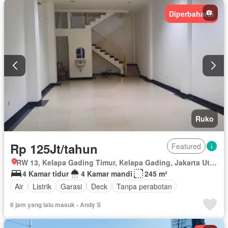
Diperbaharui
Ruko
Rp 125Jt/tahun
Featured
RW 13, Kelapa Gading Timur, Kelapa Gading, Jakarta Utara, Daerah Khusus Ibukota Jakarta
4 Kamar tidur
4 Kamar mandi
245 m²
Air
Listrik
Garasi
Deck
Tanpa perabotan
6 jam yang lalu masuk - Andy S