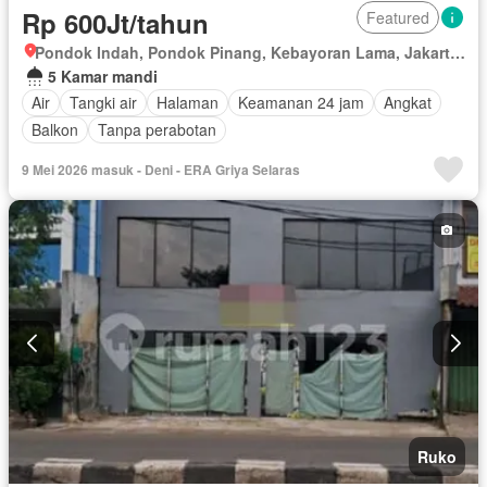
Rp 600Jt/tahun
Featured
Pondok Indah, Pondok Pinang, Kebayoran Lama, Jakarta Selatan, Daerah Khusus Ibukota Jakarta
5 Kamar mandi
Air
Tangki air
Halaman
Keamanan 24 jam
Angkat
Balkon
Tanpa perabotan
9 Mei 2026 masuk - Deni - ERA Griya Selaras
Ruko