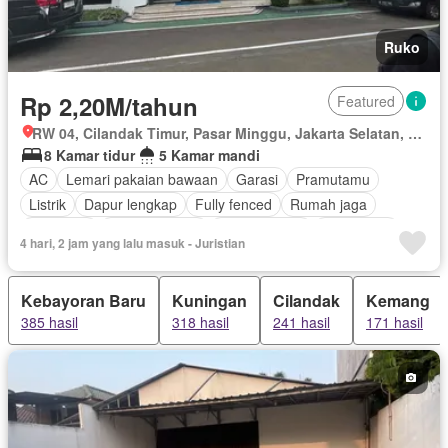
Ruko
Rp 2,20M/tahun
Featured
RW 04, Cilandak Timur, Pasar Minggu, Jakarta Selatan, Daerah Khusus Ibukota Jakarta
8 Kamar tidur
5 Kamar mandi
AC
Lemari pakaian bawaan
Garasi
Pramutamu
Listrik
Dapur lengkap
Fully fenced
Rumah jaga
Hot water
Dapur terpadu
Ruang kantor
Keamanan
4 hari, 2 jam yang lalu masuk - Juristian
Telephone
Keamanan 24 jam
Halaman
Sebagian perabotan
Kebayoran Baru
Kuningan
Cilandak
Kemang
385 hasil
318 hasil
241 hasil
171 hasil