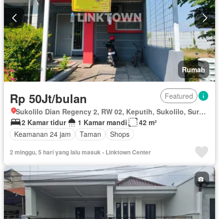
Rumah
Rp 50Jt/bulan
Featured
Sukolilo Dian Regency 2, RW 02, Keputih, Sukolilo, Surabaya, Jawa Timur
2 Kamar tidur
1 Kamar mandi
42 m²
Keamanan 24 jam
Taman
Shops
2 minggu, 5 hari yang lalu masuk - Linktown Center