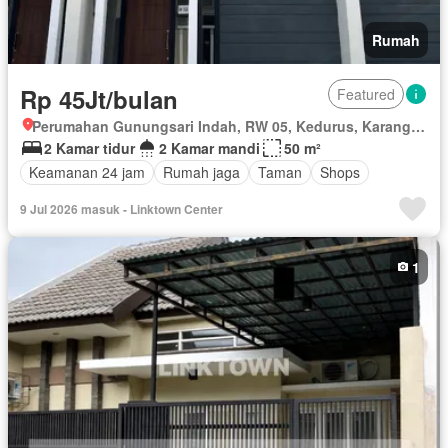
Rumah
Rp 45Jt/bulan
Featured
Perumahan Gunungsari Indah, RW 05, Kedurus, Karang Pilang, Surabaya, Jawa Timur
2 Kamar tidur
2 Kamar mandi
50 m²
Keamanan 24 jam
Rumah jaga
Taman
Shops
9 Jul 2026 masuk - Linktown Center
1