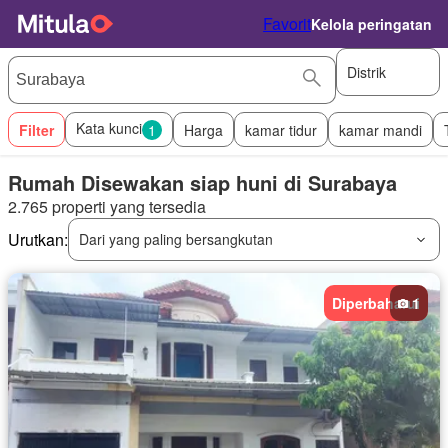
Favorit
Kelola peringatan
Distrik
Kata kunci
Filter
1
Harga
kamar tidur
kamar mandi
Rumah Disewakan siap huni di Surabaya
2.765 properti yang tersedia
Urutkan:
Dari yang paling bersangkutan
Diperbaharui
1