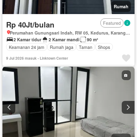
Rumah
Rp 40Jt/bulan
Featured
Perumahan Gunungsari Indah, RW 05, Kedurus, Karang Pilang, Surabaya, Jawa Timur
2 Kamar tidur
2 Kamar mandi
90 m²
Keamanan 24 jam
Rumah jaga
Taman
Shops
9 Jul 2026 masuk - Linktown Center