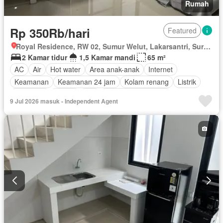
Rumah
Rp 350Rb/hari
Featured
Royal Residence, RW 02, Sumur Welut, Lakarsantri, Surabaya, Jawa Timur
2 Kamar tidur
1,5 Kamar mandi
65 m²
AC
Air
Hot water
Area anak-anak
Internet
Keamanan
Keamanan 24 jam
Kolam renang
Listrik
Tangki air
Garasi
Wifi
Berperabot lengkap
9 Jul 2026 masuk - Independent Agent