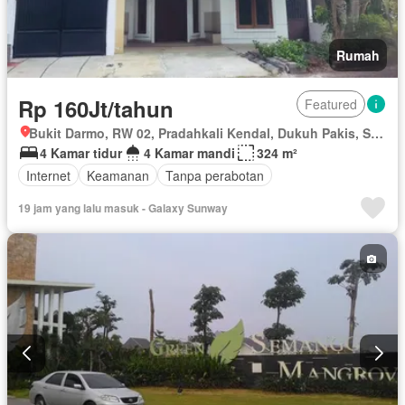
Rumah
Rp 160Jt/tahun
Featured
Bukit Darmo, RW 02, Pradahkali Kendal, Dukuh Pakis, Surabaya, Jawa Timur
4 Kamar tidur
4 Kamar mandi
324 m²
Internet
Keamanan
Tanpa perabotan
19 jam yang lalu masuk - Galaxy Sunway