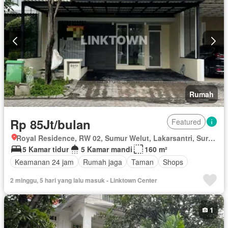
Rumah
Rp 85Jt/bulan
Featured
Royal Residence, RW 02, Sumur Welut, Lakarsantri, Surabaya, Jawa Timur
5 Kamar tidur
5 Kamar mandi
160 m²
Keamanan 24 jam
Rumah jaga
Taman
Shops
2 minggu, 5 hari yang lalu masuk - Linktown Center
1