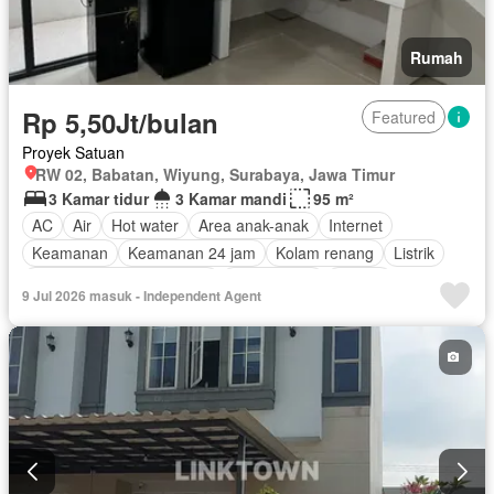
Rumah
Rp 5,50Jt/bulan
Featured
Proyek Satuan
RW 02, Babatan, Wiyung, Surabaya, Jawa Timur
3 Kamar tidur
3 Kamar mandi
95 m²
AC
Air
Hot water
Area anak-anak
Internet
Keamanan
Keamanan 24 jam
Kolam renang
Listrik
Pemandangan panorama
Rumah jaga
Taman
9 Jul 2026 masuk - Independent Agent
Tangki air
Berperabot lengkap