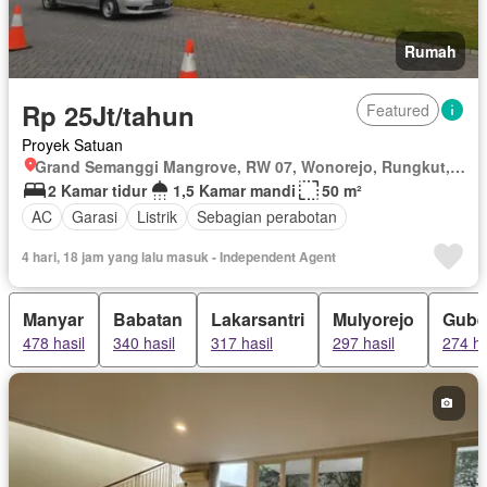
Rumah
Rp 25Jt/tahun
Featured
Proyek Satuan
Grand Semanggi Mangrove, RW 07, Wonorejo, Rungkut, Surabaya, Jawa Timur
2 Kamar tidur
1,5 Kamar mandi
50 m²
AC
Garasi
Listrik
Sebagian perabotan
4 hari, 18 jam yang lalu masuk - Independent Agent
Manyar
Babatan
Lakarsantri
Mulyorejo
Gube
478 hasil
340 hasil
317 hasil
297 hasil
274 ha