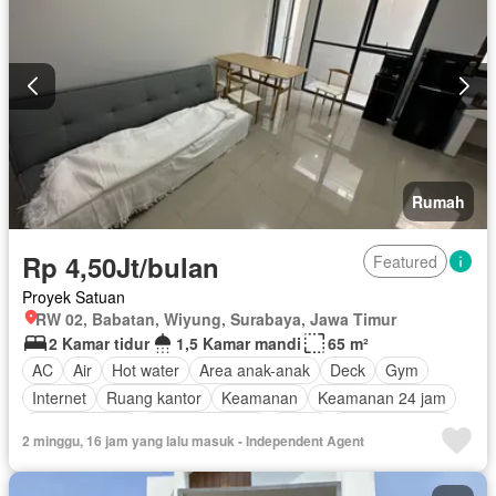
Tangki air
Telephone
Televisi
Garasi
Teras
Halaman
Wifi
Berperabot lengkap
Rumah
Rp 4,50Jt/bulan
Featured
Proyek Satuan
RW 02, Babatan, Wiyung, Surabaya, Jawa Timur
2 Kamar tidur
1,5 Kamar mandi
65 m²
AC
Air
Hot water
Area anak-anak
Deck
Gym
Internet
Ruang kantor
Keamanan
Keamanan 24 jam
Kolam renang
Lapangan tenis
Listrik
Secure parking
2 minggu, 16 jam yang lalu masuk - Independent Agent
Pemandangan panorama
Rumah jaga
Ruang layanan
Taman
Taman atap
Tangki air
Garasi
Teras