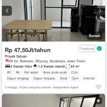
Rumah
Rp 47,50Jt/tahun
Featured
Proyek Satuan
RW 02, Babatan, Wiyung, Surabaya, Jawa Timur
2 Kamar tidur
1,5 Kamar mandi
65 m²
AC
Air
Hot water
Area anak-anak
Cctv
Dapur lengkap
Dapur terpadu
Deck
Gym
Internet
Ruang kantor
Keamanan
Keamanan 24 jam
2 minggu, 16 jam yang lalu masuk - Independent Agent
Kolam renang
Lapangan tenis
Lemari pakaian bawaan
Listrik
Pemanasan
Pemandangan panorama
Rumah jaga
Ruang layanan
Taman
Taman atap