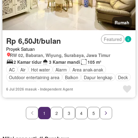
Rumah
Rp 6,50Jt/bulan
Featured
Proyek Satuan
RW 02, Babatan, Wiyung, Surabaya, Jawa Timur
2 Kamar tidur
3 Kamar mandi
105 m²
AC
Air
Hot water
Alarm
Area anak-anak
Outdoor entertaining area
Balkon
Dapur lengkap
Deck
Ruang kantor
Keamanan
Keamanan 24 jam
6 Jul 2026 masuk - Independent Agent
Kolam renang
Lapangan tenis
Listrik
Secure parking
Rumah jaga
Ruang layanan
Taman
Tangki air
Televisi
Garasi
Teras
Halaman
Wifi
1
2
3
4
5
Berperabot lengkap