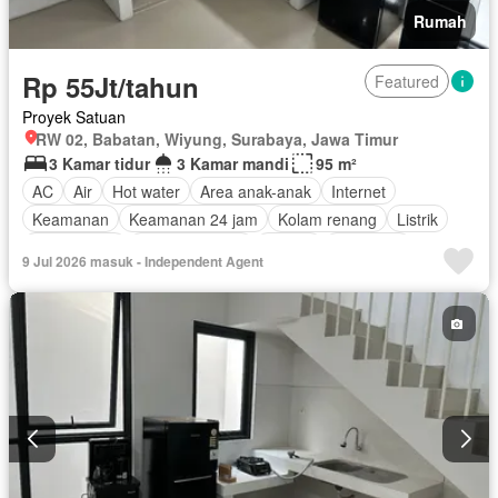
Rumah
Rp 55Jt/tahun
Featured
Proyek Satuan
RW 02, Babatan, Wiyung, Surabaya, Jawa Timur
3 Kamar tidur
3 Kamar mandi
95 m²
AC
Air
Hot water
Area anak-anak
Internet
Keamanan
Keamanan 24 jam
Kolam renang
Listrik
Rumah jaga
Ruang layanan
Taman
Tangki air
9 Jul 2026 masuk - Independent Agent
Garasi
Berperabot lengkap