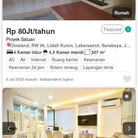
Rumah
Rp 80Jt/tahun
Featured
Proyek Satuan
Citraland, RW 06, Lidah Kulon, Lakarsantri, Surabaya, Jawa Timur
4 Kamar tidur
4,5 Kamar mandi
207 m²
AC
Air
Internet
Ruang kantor
Keamanan
Keamanan 24 jam
Kolam renang
Lapangan tenis
Listrik
Secure parking
Rumah jaga
Taman
Tangki air
6 Jul 2026 masuk - Independent Agent
Garasi
Teras
Wifi
Sebagian perabotan