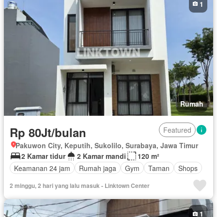
1
Halaman
Wifi
Berperabot lengkap
Rumah
Rp 80Jt/bulan
Featured
Pakuwon City, Keputih, Sukolilo, Surabaya, Jawa Timur
2 Kamar tidur
2 Kamar mandi
120 m²
Keamanan 24 jam
Rumah jaga
Gym
Taman
Shops
2 minggu, 2 hari yang lalu masuk - Linktown Center
1