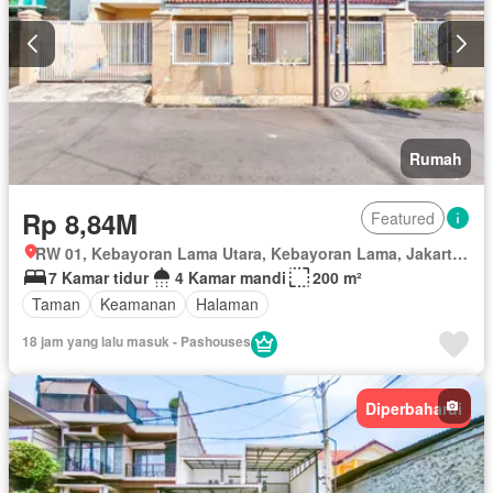
Rumah
Rp 8,84M
Featured
RW 01, Kebayoran Lama Utara, Kebayoran Lama, Jakarta Selatan, Daerah Khusus Ibukota Jakarta
7 Kamar tidur
4 Kamar mandi
200 m²
Taman
Keamanan
Halaman
18 jam yang lalu masuk - Pashouses
Diperbaharui