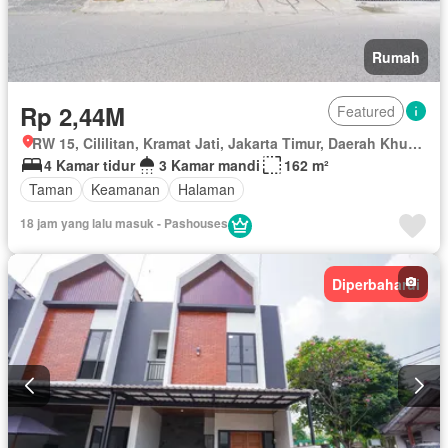
Rumah
Rp 2,44M
Featured
RW 15, Cililitan, Kramat Jati, Jakarta Timur, Daerah Khusus Ibukota Jakarta
4 Kamar tidur
3 Kamar mandi
162 m²
Taman
Keamanan
Halaman
18 jam yang lalu masuk - Pashouses
Diperbaharui