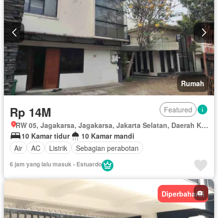
Rumah
Rp 14M
Featured
RW 05, Jagakarsa, Jagakarsa, Jakarta Selatan, Daerah Khusus Ibukota Jakarta
10 Kamar tidur
10 Kamar mandi
Air
AC
Listrik
Sebagian perabotan
6 jam yang lalu masuk - Estuardo
Diperbaharui