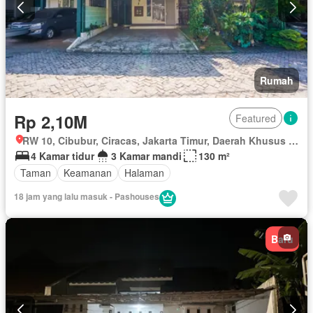
Rumah
Rp 2,10M
Featured
RW 10, Cibubur, Ciracas, Jakarta Timur, Daerah Khusus Ibukota Jakarta
4 Kamar tidur
3 Kamar mandi
130 m²
Taman
Keamanan
Halaman
18 jam yang lalu masuk - Pashouses
Baru