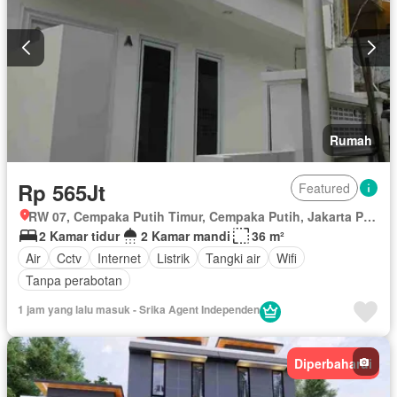
Rumah
Rp 565Jt
Featured
RW 07, Cempaka Putih Timur, Cempaka Putih, Jakarta Pusat, Daerah Khusus Ibukota Jakarta
2 Kamar tidur
2 Kamar mandi
36 m²
Air
Cctv
Internet
Listrik
Tangki air
Wifi
Tanpa perabotan
1 jam yang lalu masuk - Srika Agent Independen
Diperbaharui