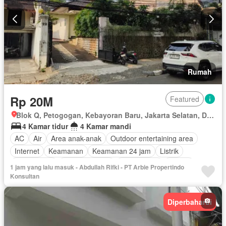
Rumah
Rp 20M
Featured
Blok Q, Petogogan, Kebayoran Baru, Jakarta Selatan, Daerah Khusus Ibukota Jakarta
4 Kamar tidur
4 Kamar mandi
AC
Air
Area anak-anak
Outdoor entertaining area
Internet
Keamanan
Keamanan 24 jam
Listrik
Fully fenced
Secure parking
Rumah jaga
Taman
1 jam yang lalu masuk - Abdullah Rifki - PT Arbie Propertindo
Garasi
Panggang
Teras
Wifi
Sebagian perabotan
Konsultan
Diperbaharui