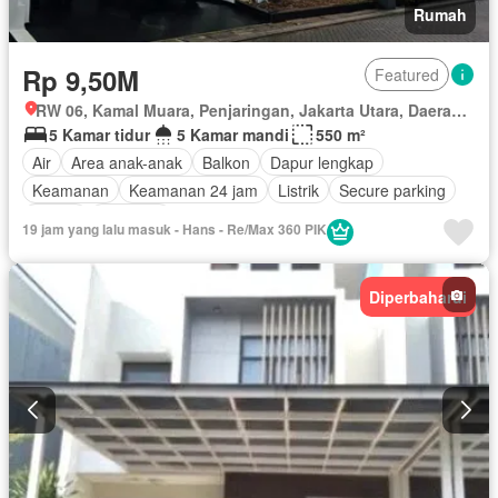
Rumah
Rp 9,50M
Featured
RW 06, Kamal Muara, Penjaringan, Jakarta Utara, Daerah Khusus Ibukota Jakarta
5 Kamar tidur
5 Kamar mandi
550 m²
Air
Area anak-anak
Balkon
Dapur lengkap
Keamanan
Keamanan 24 jam
Listrik
Secure parking
Garasi
Halaman
19 jam yang lalu masuk - Hans - Re/Max 360 PIK
Diperbaharui