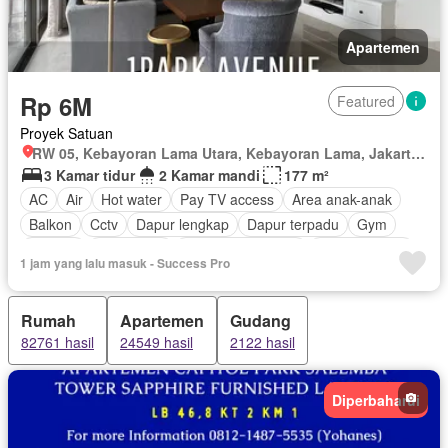
Apartemen
Rp 6M
Featured
Proyek Satuan
RW 05, Kebayoran Lama Utara, Kebayoran Lama, Jakarta Selatan, Daerah Khusus Ibukota Jakarta
3 Kamar tidur
2 Kamar mandi
177 m²
AC
Air
Hot water
Pay TV access
Area anak-anak
Balkon
Cctv
Dapur lengkap
Dapur terpadu
Gym
Internet
Keamanan
Keamanan 24 jam
Kolam renang
1 jam yang lalu masuk - Success Pro
Lapangan tenis
Lemari pakaian bawaan
Angkat
Listrik
Secure parking
Rumah jaga
Ruang layanan
Spa
Rumah
Apartemen
Gudang
Telephone
Televisi
Garasi
Berperabot lengkap
82761 hasil
24549 hasil
2122 hasil
Diperbaharui