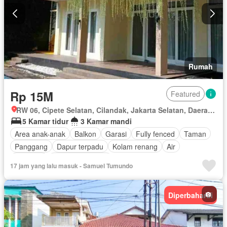
Rumah
Rp 15M
Featured
RW 06, Cipete Selatan, Cilandak, Jakarta Selatan, Daerah Khusus Ibukota Jakarta
5 Kamar tidur
3 Kamar mandi
Area anak-anak
Balkon
Garasi
Fully fenced
Taman
Panggang
Dapur terpadu
Kolam renang
Air
Halaman
Tanpa perabotan
17 jam yang lalu masuk - Samuel Tumundo
Diperbaharui