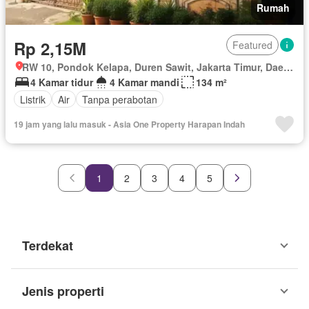
Rumah
Rp 2,15M
Featured
RW 10, Pondok Kelapa, Duren Sawit, Jakarta Timur, Daerah Khusus Ibukota Jakarta
4 Kamar tidur
4 Kamar mandi
134 m²
Listrik
Air
Tanpa perabotan
19 jam yang lalu masuk - Asia One Property Harapan Indah
1
2
3
4
5
Terdekat
Jenis properti