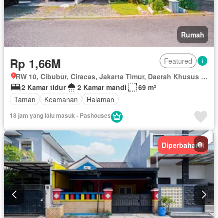
Rumah
Rp 1,66M
Featured
RW 10, Cibubur, Ciracas, Jakarta Timur, Daerah Khusus Ibukota Jakarta
2 Kamar tidur
2 Kamar mandi
69 m²
Taman
Keamanan
Halaman
18 jam yang lalu masuk - Pashouses
Diperbaharui