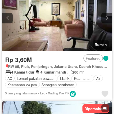
Rumah
Rp 3,60M
Featured
RW 05, Pluit, Penjaringan, Jakarta Utara, Daerah Khusus Ibukota Jakarta
4 Kamar tidur
4 Kamar mandi
200 m²
AC
Lemari pakaian bawaan
Listrik
Keamanan
Air
Keamanan 24 jam
Sebagian perabotan
5 jam yang lalu masuk - Leo - Gading Pro PIK
Diperbaharui