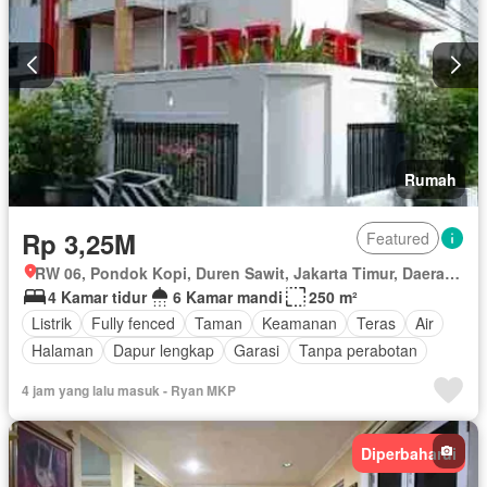
Rumah
Rp 3,25M
Featured
RW 06, Pondok Kopi, Duren Sawit, Jakarta Timur, Daerah Khusus Ibukota Jakarta
4 Kamar tidur
6 Kamar mandi
250 m²
Listrik
Fully fenced
Taman
Keamanan
Teras
Air
Halaman
Dapur lengkap
Garasi
Tanpa perabotan
4 jam yang lalu masuk - Ryan MKP
Diperbaharui