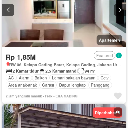
Apartemen
Rp 1,85M
Featured
RW 06, Kelapa Gading Barat, Kelapa Gading, Jakarta Utara, Daerah Khusus Ibukota Jakarta
2 Kamar tidur
2,5 Kamar mandi
94 m²
AC
Alarm
Balkon
Lemari pakaian bawaan
Cctv
Area anak-anak
Garasi
Dapur lengkap
Panggang
Hot water
Dapur terpadu
Internet
Secure parking
2 jam yang lalu masuk - Felix - ERA GADING
Keamanan
Kolam renang
Ruang layanan
Keamanan 24 jam
Wifi
Air
Berperabot lengkap
Diperbaharui