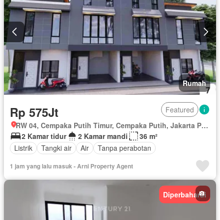
Rumah
Rp 575Jt
Featured
RW 04, Cempaka Putih Timur, Cempaka Putih, Jakarta Pusat, Daerah Khusus Ibukota Jakarta
2 Kamar tidur
2 Kamar mandi
36 m²
Listrik
Tangki air
Air
Tanpa perabotan
1 jam yang lalu masuk - Arni Property Agent
Diperbaharui