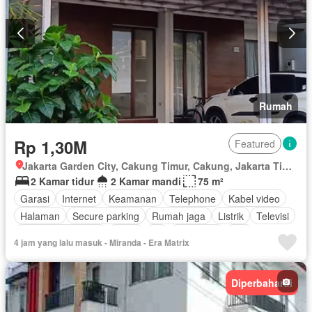
Rumah
Rp 1,30M
Featured
Jakarta Garden City, Cakung Timur, Cakung, Jakarta Timur, Daerah Khusus Ibukota Jakarta
2 Kamar tidur
2 Kamar mandi
75 m²
Garasi
Internet
Keamanan
Telephone
Kabel video
Halaman
Secure parking
Rumah jaga
Listrik
Televisi
Keamanan 24 jam
Teras
Air
Tangki air
Wifi
4 jam yang lalu masuk - Miranda - Era Matrix
Pemandangan panorama
Cctv
Tanpa perabotan
Diperbaharui