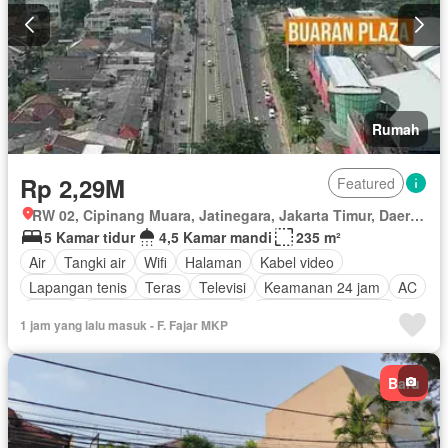
Rumah
Rp 2,29M
Featured
RW 02, Cipinang Muara, Jatinegara, Jakarta Timur, Daerah Khusus Ibukota Jakarta
5 Kamar tidur
4,5 Kamar mandi
235 m²
Air
Tangki air
Wifi
Halaman
Kabel video
Lapangan tenis
Teras
Televisi
Keamanan 24 jam
AC
Balkon
Lemari pakaian bawaan
Sebagian perabotan
1 jam yang lalu masuk - F. Fajar MKP
Baru