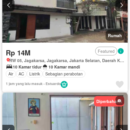
Rumah
Rp 14M
Featured
RW 05, Jagakarsa, Jagakarsa, Jakarta Selatan, Daerah Khusus Ibukota Jakarta
10 Kamar tidur
10 Kamar mandi
Air
AC
Listrik
Sebagian perabotan
1 jam yang lalu masuk - Estuardo
Diperbaharui