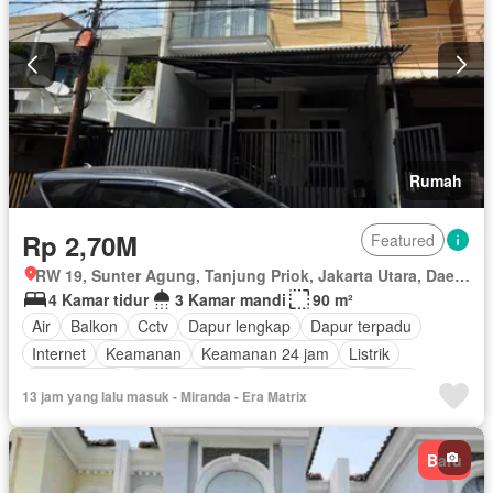
Taman
Taman atap
Televisi
Garasi
Panggang
Teras
Halaman
Wifi
Sebagian perabotan
Rumah
Rp 2,70M
Featured
RW 19, Sunter Agung, Tanjung Priok, Jakarta Utara, Daerah Khusus Ibukota Jakarta
4 Kamar tidur
3 Kamar mandi
90 m²
Air
Balkon
Cctv
Dapur lengkap
Dapur terpadu
Internet
Keamanan
Keamanan 24 jam
Listrik
Fully fenced
Secure parking
Rumah jaga
Garasi
13 jam yang lalu masuk - Miranda - Era Matrix
Halaman
Sebagian perabotan
Baru