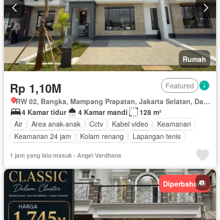
Rumah
Rp 1,10M
Featured
RW 02, Bangka, Mampang Prapatan, Jakarta Selatan, Daerah Khusus Ibukota Jakarta
4 Kamar tidur
4 Kamar mandi
128 m²
Air
Area anak-anak
Cctv
Kabel video
Keamanan
Keamanan 24 jam
Kolam renang
Lapangan tenis
Listrik
Rumah jaga
Taman
Garasi
Halaman
1 jam yang lalu masuk - Angel Vardhana
Sebagian perabotan
Diperbaharui