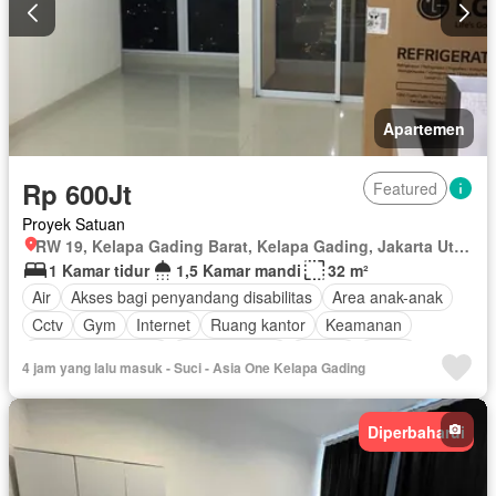
Apartemen
Rp 600Jt
Featured
Proyek Satuan
RW 19, Kelapa Gading Barat, Kelapa Gading, Jakarta Utara, Daerah Khusus Ibukota Jakarta
1 Kamar tidur
1,5 Kamar mandi
32 m²
Air
Akses bagi penyandang disabilitas
Area anak-anak
Cctv
Gym
Internet
Ruang kantor
Keamanan
Keamanan 24 jam
Kolam renang
Angkat
Listrik
4 jam yang lalu masuk - Suci - Asia One Kelapa Gading
Secure parking
Rumah jaga
Wifi
Sebagian perabotan
Diperbaharui