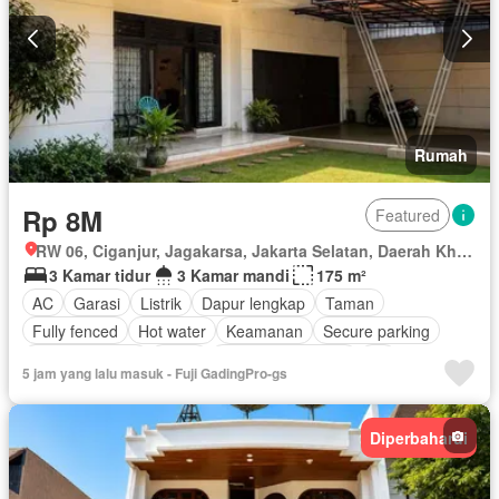
Rumah
Rp 8M
Featured
RW 06, Ciganjur, Jagakarsa, Jakarta Selatan, Daerah Khusus Ibukota Jakarta
3 Kamar tidur
3 Kamar mandi
175 m²
AC
Garasi
Listrik
Dapur lengkap
Taman
Fully fenced
Hot water
Keamanan
Secure parking
Ruang layanan
Teras
Keamanan 24 jam
Air
5 jam yang lalu masuk - Fuji GadingPro-gs
Halaman
Sebagian perabotan
Diperbaharui