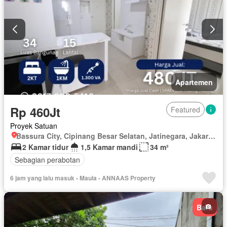
Apartemen
Rp 460Jt
Featured
Proyek Satuan
Bassura City, Cipinang Besar Selatan, Jatinegara, Jakarta Timur, Daerah Khusus Ibukota Jakarta
2 Kamar tidur
1,5 Kamar mandi
34 m²
Sebagian perabotan
6 jam yang lalu masuk - Maula - ANNAAS Property
Baru