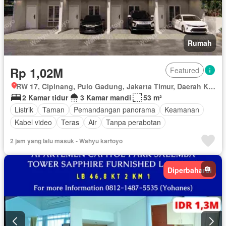
Rumah
Rp 1,02M
Featured
RW 17, Cipinang, Pulo Gadung, Jakarta Timur, Daerah Khusus Ibukota Jakarta
2 Kamar tidur
3 Kamar mandi
53 m²
Listrik
Taman
Pemandangan panorama
Keamanan
Kabel video
Teras
Air
Tanpa perabotan
2 jam yang lalu masuk - Wahyu kartoyo
Diperbaharui