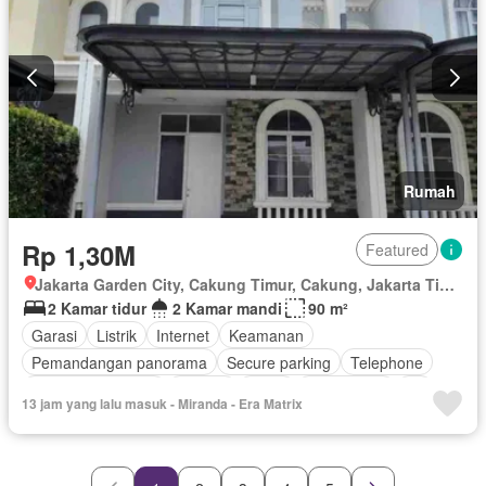
Rumah
Rp 1,30M
Featured
Jakarta Garden City, Cakung Timur, Cakung, Jakarta Timur, Daerah Khusus Ibukota Jakarta
2 Kamar tidur
2 Kamar mandi
90 m²
Garasi
Listrik
Internet
Keamanan
Pemandangan panorama
Secure parking
Telephone
Keamanan 24 jam
Televisi
Teras
Kabel video
Air
13 jam yang lalu masuk - Miranda - Era Matrix
Tangki air
Wifi
Halaman
Taman
Tanpa perabotan