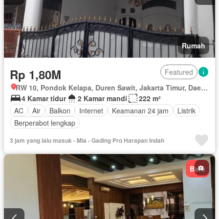
Rumah
Rp 1,80M
Featured
RW 10, Pondok Kelapa, Duren Sawit, Jakarta Timur, Daerah Khusus Ibukota Jakarta
4 Kamar tidur
2 Kamar mandi
222 m²
AC
Air
Balkon
Internet
Keamanan 24 jam
Listrik
Berperabot lengkap
3 jam yang lalu masuk - Mia - Gading Pro Harapan Indah
Baru