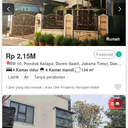
Rumah
Rp 2,15M
Featured
RW 10, Pondok Kelapa, Duren Sawit, Jakarta Timur, Daerah Khusus Ibukota Jakarta
4 Kamar tidur
4 Kamar mandi
134 m²
Listrik
Air
Tanpa perabotan
1 jam yang lalu masuk - Asia One Property Harapan Indah
Baru