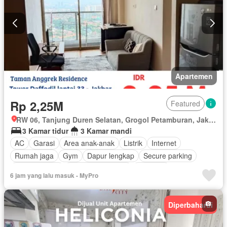
Apartemen
Rp 2,25M
Featured
RW 06, Tanjung Duren Selatan, Grogol Petamburan, Jakarta Barat, Daerah Khusus Ibukota Jakarta
3 Kamar tidur
3 Kamar mandi
AC
Garasi
Area anak-anak
Listrik
Internet
Rumah jaga
Gym
Dapur lengkap
Secure parking
Kolam renang
Keamanan 24 jam
Halaman
6 jam yang lalu masuk - MyPro
Berperabot lengkap
Diperbaharui