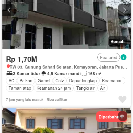
Rumah
Rp 1,70M
Featured
RW 03, Gunung Sahari Selatan, Kemayoran, Jakarta Pusat, Daerah Khusus Ibukota Jakarta
3 Kamar tidur
4,5 Kamar mandi
168 m²
AC
Balkon
Garasi
Cctv
Dapur lengkap
Keamanan
Taman atap
Keamanan 24 jam
Tangki air
Air
Sebagian perabotan
7 jam yang lalu masuk - Riza zulfikor
Diperbaharui