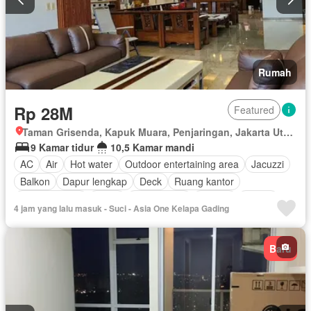
Rumah
Rp 28M
Featured
Taman Grisenda, Kapuk Muara, Penjaringan, Jakarta Utara, Daerah Khusus Ibukota Jakarta
9 Kamar tidur
10,5 Kamar mandi
AC
Air
Hot water
Outdoor entertaining area
Jacuzzi
Balkon
Dapur lengkap
Deck
Ruang kantor
Kolam renang
Listrik
Fully fenced
Televisi
Garasi
4 jam yang lalu masuk - Suci - Asia One Kelapa Gading
Sebagian perabotan
Baru