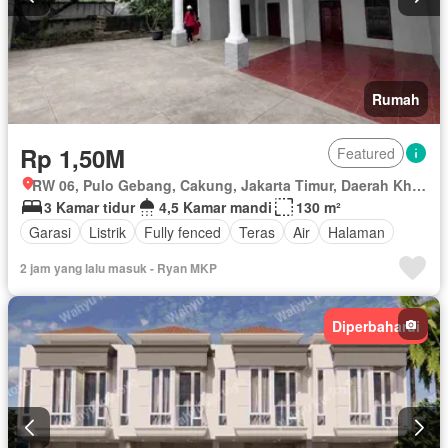
Rumah
Rp 1,50M
Featured
RW 06, Pulo Gebang, Cakung, Jakarta Timur, Daerah Khusus Ibukota Jakarta
3 Kamar tidur
4,5 Kamar mandi
130 m²
Garasi
Listrik
Fully fenced
Teras
Air
Halaman
2 jam yang lalu masuk - Ryan MKP
Diperbaharui