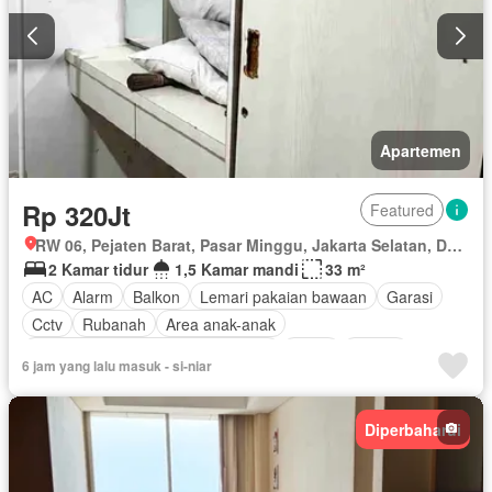
Apartemen
Rp 320Jt
Featured
RW 06, Pejaten Barat, Pasar Minggu, Jakarta Selatan, Daerah Khusus Ibukota Jakarta
2 Kamar tidur
1,5 Kamar mandi
33 m²
AC
Alarm
Balkon
Lemari pakaian bawaan
Garasi
Cctv
Rubanah
Area anak-anak
Akses bagi penyandang disabilitas
Listrik
Taman
6 jam yang lalu masuk - si-niar
Fully fenced
Perapian
Dapur lengkap
Gym
Angkat
Pay TV access
Secure parking
Keamanan
Teras
Diperbaharui
Lapangan tenis
Keamanan 24 jam
Tangki air
Air
Kabel video
Halaman
Berperabot lengkap