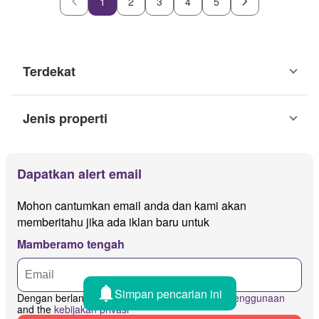
1
2
3
4
5
Terdekat
Jenis properti
Dapatkan alert email
Mohon cantumkan email anda dan kami akan
memberitahu jika ada iklan baru untuk
Mamberamo tengah
Simpan pencarian ini
Dengan berlangganan saya menyetujui
syarat penggunaan
and the
kebijakan privasi