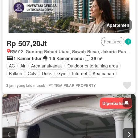
Apartemen
Rp 507,20Jt
Featured
RW 02, Gunung Sahari Utara, Sawah Besar, Jakarta Pusat, Daerah Khusus Ibukota Jakarta
1 Kamar tidur
1,5 Kamar mandi
39 m²
AC
Air
Area anak-anak
Outdoor entertaining area
Balkon
Cctv
Deck
Gym
Internet
Keamanan
Keamanan 24 jam
Kolam renang
Angkat
Listrik
3 jam yang lalu masuk - PT TIGA PILAR PROPERTY
Fully fenced
Secure parking
Rumah jaga
Taman
Garasi
Tanpa perabotan
Diperbaharui