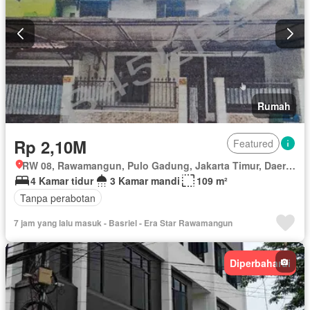
Rumah
Rp 2,10M
Featured
RW 08, Rawamangun, Pulo Gadung, Jakarta Timur, Daerah Khusus Ibukota Jakarta
4 Kamar tidur
3 Kamar mandi
109 m²
Tanpa perabotan
7 jam yang lalu masuk - Basriel - Era Star Rawamangun
Diperbaharui