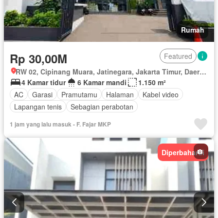
Rumah
Rp 30,00M
Featured
RW 02, Cipinang Muara, Jatinegara, Jakarta Timur, Daerah Khusus Ibukota Jakarta
4 Kamar tidur
6 Kamar mandi
1.150 m²
AC
Garasi
Pramutamu
Halaman
Kabel video
Lapangan tenis
Sebagian perabotan
1 jam yang lalu masuk - F. Fajar MKP
Diperbaharui