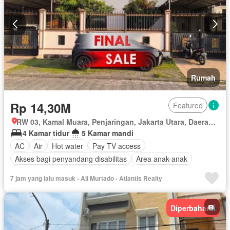
Rumah
Rp 14,30M
Featured
RW 03, Kamal Muara, Penjaringan, Jakarta Utara, Daerah Khusus Ibukota Jakarta
4 Kamar tidur
5 Kamar mandi
AC
Air
Hot water
Pay TV access
Akses bagi penyandang disabilitas
Area anak-anak
Outdoor entertaining area
Jacuzzi
Balkon
Cctv
7 jam yang lalu masuk - Ali Murtado - Atlantis Realty
Dapur lengkap
Dapur terpadu
Gym
Internet
Keamanan 24 jam
Kolam renang
Diperbaharui
Lemari pakaian bawaan
Fully fenced
Secure parking
Pemanasan
Pemandangan panorama
Ruang layanan