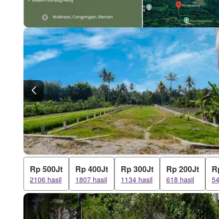
Rp 500Jt
Rp 400Jt
Rp 300Jt
Rp 200Jt
R
2106 hasil
1807 hasil
1134 hasil
618 hasil
54