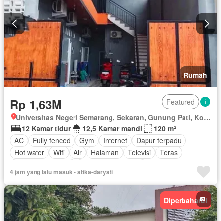
Ruang layanan
Taman atap
Halaman
Outdoor entertaining area
Pemandangan panorama
Dapur terpadu
Interkom
Berperabot lengkap
Rumah
Rp 1,63M
Featured
Universitas Negeri Semarang, Sekaran, Gunung Pati, Kota Semarang, Jawa Tengah
12 Kamar tidur
12,5 Kamar mandi
120 m²
AC
Fully fenced
Gym
Internet
Dapur terpadu
Hot water
Wifi
Air
Halaman
Televisi
Teras
Keamanan 24 jam
Berperabot lengkap
4 jam yang lalu masuk - atika-daryati
Diperbaharui