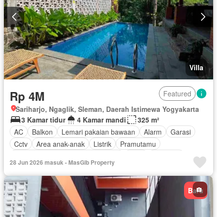
Villa
Rp 4M
Featured
Sariharjo, Ngaglik, Sleman, Daerah Istimewa Yogyakarta
3 Kamar tidur
4 Kamar mandi
325 m²
AC
Balkon
Lemari pakaian bawaan
Alarm
Garasi
Cctv
Area anak-anak
Listrik
Pramutamu
Akses bagi penyandang disabilitas
Deck
Rubanah
28 Jun 2026 masuk - MasGib Property
Fully fenced
Taman
Perapian
Dapur lengkap
Panggang
Rumah jaga
Pemanasan
Hot water
Baru
Internet
Jacuzzi
Keamanan
Kolam renang
Keamanan 24 jam
Televisi
Wifi
Tangki air
Kabel video
Air
Lapangan tenis
Telephone