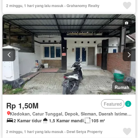
Internet
Keamanan
Listrik
Fully fenced
2 minggu, 1 hari yang lalu masuk - Grahanomy Realty
Secure parking
Taman
Tangki air
Telephone
Televisi
Garasi
Panggang
Teras
Halaman
Wifi
Tanpa perabotan
Rumah
Rp 1,50M
Featured
Kledokan, Catur Tunggal, Depok, Sleman, Daerah Istimewa Yogyakarta
2 Kamar tidur
1,5 Kamar mandi
105 m²
2 minggu, 1 hari yang lalu masuk - Dewi Setya Property