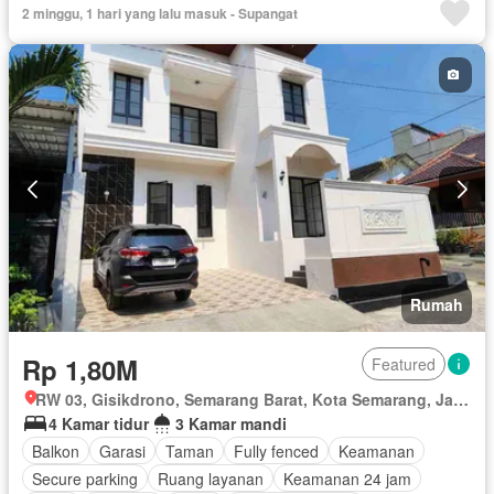
2 minggu, 1 hari yang lalu masuk - Supangat
Rumah
Rp 1,80M
Featured
RW 03, Gisikdrono, Semarang Barat, Kota Semarang, Jawa Tengah
4 Kamar tidur
3 Kamar mandi
Balkon
Garasi
Taman
Fully fenced
Keamanan
Secure parking
Ruang layanan
Keamanan 24 jam