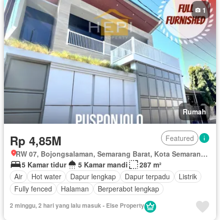
1
Rumah
Rp 4,85M
Featured
RW 07, Bojongsalaman, Semarang Barat, Kota Semarang, Jawa Tengah
5 Kamar tidur
5 Kamar mandi
287 m²
Air
Hot water
Dapur lengkap
Dapur terpadu
Listrik
Fully fenced
Halaman
Berperabot lengkap
2 minggu, 2 hari yang lalu masuk - Else Property