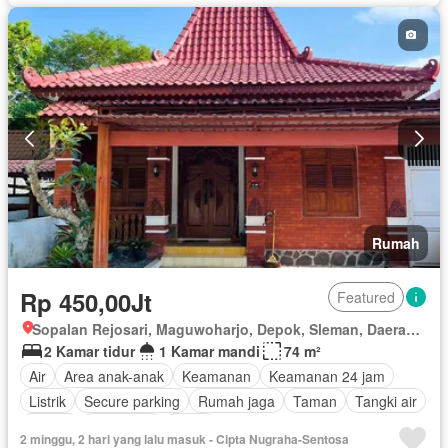
Rumah
Rp 450,00Jt
Featured
Sopalan Rejosari, Maguwoharjo, Depok, Sleman, Daerah Istimewa Yogyakarta
2 Kamar tidur
1 Kamar mandi
74 m²
Air
Area anak-anak
Keamanan
Keamanan 24 jam
Listrik
Secure parking
Rumah jaga
Taman
Tangki air
Garasi
Panggang
Teras
2 minggu, 2 hari yang lalu masuk - Cipta Nugraha-Sentosa