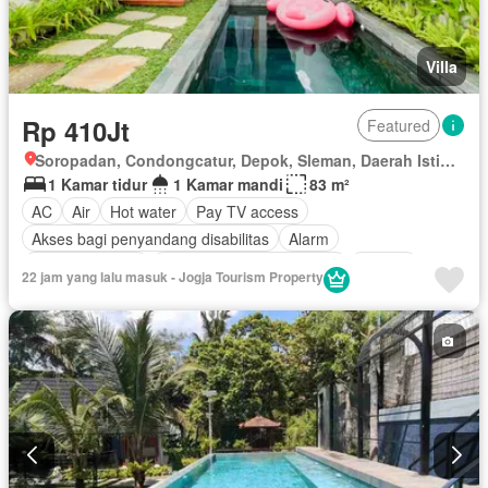
Villa
Rp 410Jt
Featured
Soropadan, Condongcatur, Depok, Sleman, Daerah Istimewa Yogyakarta
1 Kamar tidur
1 Kamar mandi
83 m²
AC
Air
Hot water
Pay TV access
Akses bagi penyandang disabilitas
Alarm
Area anak-anak
Outdoor entertaining area
Jacuzzi
22 jam yang lalu masuk - Jogja Tourism Property
Balkon
Cctv
Dapur lengkap
Dapur terpadu
Gym
Interkom
Internet
Keamanan
Keamanan 24 jam
Kolam renang
Lapangan tenis
Pramutamu
Lemari pakaian bawaan
Angkat
Listrik
Fully fenced
Secure parking
Pemanasan
Pemandangan panorama
Rumah jaga
Sauna
Spa
Taman
Taman atap
Tangki air
Telephone
Televisi
Garasi
Panggang
Teras
Halaman
Wifi
Berperabot lengkap