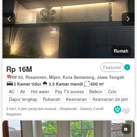
Rumah
Rp 16M
Featured
RW 03, Pesantren, Mijen, Kota Semarang, Jawa Tengah
3 Kamar tidur
3,5 Kamar mandi
600 m²
AC
Air
Hot water
Pay TV access
Balkon
Cctv
Dapur lengkap
Rubanah
Keamanan
Keamanan 24 jam
Garasi
Teras
Wifi
Berperabot lengkap
3 hari, 4 jam yang lalu masuk - Stephanie - Galaxy Candi
Sapphire