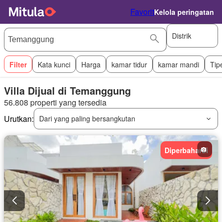
Favorit
Kelola peringatan
Distrik
Filter
Kata kunci
Harga
kamar tidur
kamar mandi
Tip
Villa Dijual di Temanggung
56.808 properti yang tersedia
Urutkan:
Dari yang paling bersangkutan
Diperbaharui