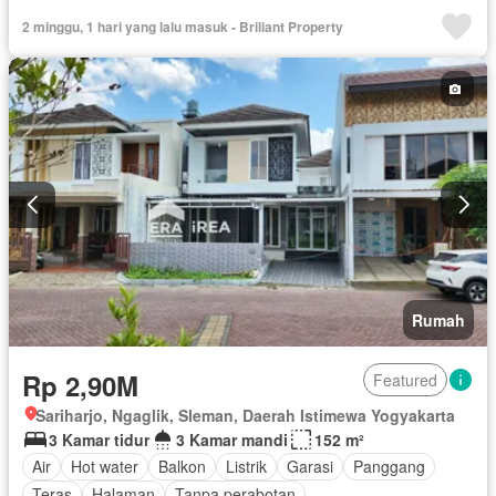
Teras
Halaman
Listrik
Tanpa perabotan
2 minggu, 1 hari yang lalu masuk - Briliant Property
Rumah
Rp 2,90M
Featured
Sariharjo, Ngaglik, Sleman, Daerah Istimewa Yogyakarta
3 Kamar tidur
3 Kamar mandi
152 m²
Air
Hot water
Balkon
Listrik
Garasi
Panggang
Teras
Halaman
Tanpa perabotan