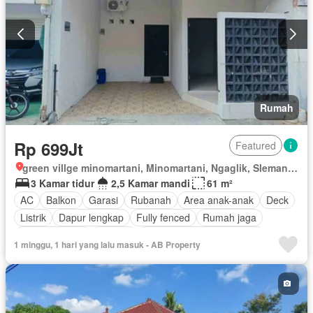
Rumah
Rp 699Jt
Featured
green villge minomartani, Minomartani, Ngaglik, Sleman, Daerah Istimewa Yogyakarta
3 Kamar tidur
2,5 Kamar mandi
61 m²
AC
Balkon
Garasi
Rubanah
Area anak-anak
Deck
Listrik
Dapur lengkap
Fully fenced
Rumah jaga
Dapur terpadu
Internet
Outdoor entertaining area
1 minggu, 1 hari yang lalu masuk - AB Property
Keamanan
Telephone
Teras
Televisi
Keamanan 24 jam
Air
Tangki air
Wifi
Halaman
Sebagian perabotan