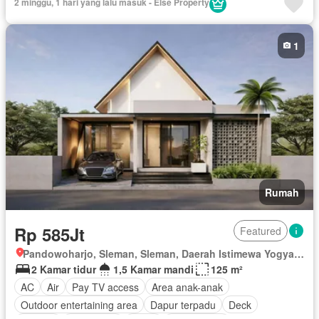
2 minggu, 1 hari yang lalu masuk - Else Property
1
Rumah
Rp 585Jt
Featured
Pandowoharjo, Sleman, Sleman, Daerah Istimewa Yogyakarta
2 Kamar tidur
1,5 Kamar mandi
125 m²
AC
Air
Pay TV access
Area anak-anak
Outdoor entertaining area
Dapur terpadu
Deck