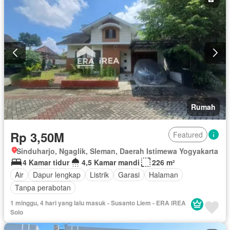
Rumah
Rp 3,50M
Featured
Sinduharjo, Ngaglik, Sleman, Daerah Istimewa Yogyakarta
4 Kamar tidur
4,5 Kamar mandi
226 m²
Air
Dapur lengkap
Listrik
Garasi
Halaman
Tanpa perabotan
1 minggu, 4 hari yang lalu masuk - Susanto Liem - ERA iREA
Solo