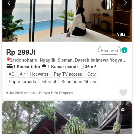
Villa
Rp 299Jt
Featured
Sardonoharjo, Ngaglik, Sleman, Daerah Istimewa Yogyakarta
1 Kamar tidur
1 Kamar mandi
36 m²
AC
Air
Hot water
Pay TV access
Cctv
Dapur terpadu
Internet
Keamanan 24 jam
Kolam renang
Pramutamu
Lemari pakaian bawaan
9 Jul 2026 masuk - Banyu Biru Properti
Listrik
Fully fenced
Secure parking
Rumah jaga
Taman
Tangki air
Televisi
Garasi
Halaman
Wifi
Berperabot lengkap