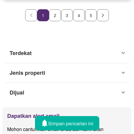
1
2
3
4
5
Terdekat
Jenis properti
Dijual
Dapatkan alert email
Simpan pencarian ini
Mohon cantumkan email anda dan kami akan