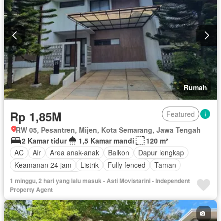
Rumah
Rp 1,85M
Featured
RW 05, Pesantren, Mijen, Kota Semarang, Jawa Tengah
2 Kamar tidur
1,5 Kamar mandi
120 m²
AC
Air
Area anak-anak
Balkon
Dapur lengkap
Keamanan 24 jam
Listrik
Fully fenced
Taman
Sebagian perabotan
1 minggu, 2 hari yang lalu masuk - Asti Movistarini - Independent
Property Agent