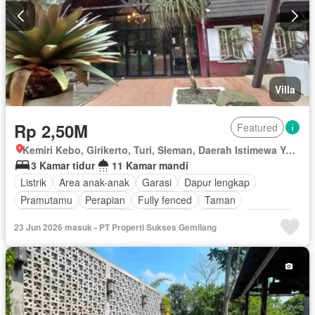
Villa
Rp 2,50M
Featured
Kemiri Kebo, Girikerto, Turi, Sleman, Daerah Istimewa Yogyakarta
3 Kamar tidur
11 Kamar mandi
Listrik
Area anak-anak
Garasi
Dapur lengkap
Pramutamu
Perapian
Fully fenced
Taman
Rumah jaga
Panggang
Hot water
Internet
Gas alam
23 Jun 2026 masuk - PT Properti Sukses Gemilang
Outdoor entertaining area
Pemandangan panorama
Taman atap
Air
Wifi
Halaman
Berperabot lengkap