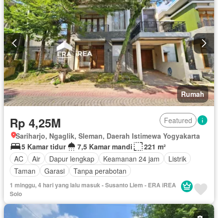
Rumah
Rp 4,25M
Featured
Sariharjo, Ngaglik, Sleman, Daerah Istimewa Yogyakarta
5 Kamar tidur
7,5 Kamar mandi
221 m²
AC
Air
Dapur lengkap
Keamanan 24 jam
Listrik
Taman
Garasi
Tanpa perabotan
1 minggu, 4 hari yang lalu masuk - Susanto Liem - ERA iREA
Solo