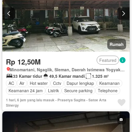
Rumah
Rp 12,50M
Featured
Minomartani, Ngaglik, Sleman, Daerah Istimewa Yogyakarta
33 Kamar tidur
49,5 Kamar mandi
1.325 m²
AC
Air
Hot water
Cctv
Dapur lengkap
Keamanan
Keamanan 24 jam
Listrik
Secure parking
Telephone
Televisi
Garasi
Wifi
1 hari, 6 jam yang lalu masuk - Prasetya Sagitta - Satoe Arta
Sinergy