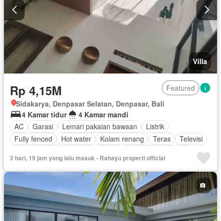
Villa
Rp 4,15M
Featured
Sidakarya, Denpasar Selatan, Denpasar, Bali
4 Kamar tidur
4 Kamar mandi
AC
Garasi
Lemari pakaian bawaan
Listrik
Fully fenced
Hot water
Kolam renang
Teras
Televisi
Air
Tangki air
Dapur lengkap
Berperabot lengkap
3 hari, 19 jam yang lalu masuk - Rahayu properti official