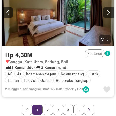
Villa
Rp 4,30M
Featured
Canggu, Kuta Utara, Badung, Bali
3 Kamar tidur
3 Kamar mandi
AC
Air
Keamanan 24 jam
Kolam renang
Listrik
Taman
Televisi
Garasi
Berperabot lengkap
2 minggu, 1 hari yang lalu masuk - Gaia Property Bali
1
2
3
4
5