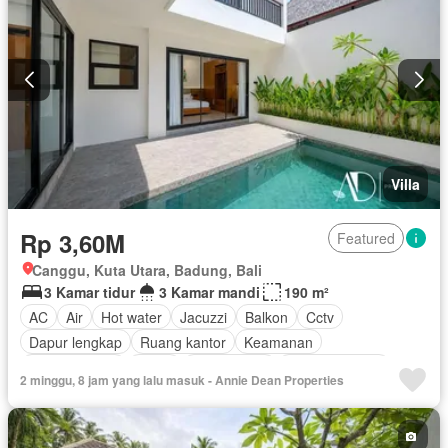
Villa
Rp 3,60M
Featured
Canggu, Kuta Utara, Badung, Bali
3 Kamar tidur
3 Kamar mandi
190 m²
AC
Air
Hot water
Jacuzzi
Balkon
Cctv
Dapur lengkap
Ruang kantor
Keamanan
Kolam renang
Listrik
Fully fenced
Secure parking
2 minggu, 8 jam yang lalu masuk - Annie Dean Properties
Ruang layanan
Tangki air
Telephone
Televisi
Garasi
Wifi
Berperabot lengkap