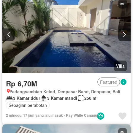
Pramutamu
Lemari pakaian bawaan
Angkat
Listrik
Fully fenced
Secure parking
Pemanasan
Pemandangan panorama
Pustaka
Rumah jaga
Ruang layanan
Taman
Tangki air
Televisi
Garasi
Teras
Halaman
Wifi
Berperabot lengkap
Villa
Rp 6,70M
Featured
Padangsambian Kelod, Denpasar Barat, Denpasar, Bali
3 Kamar tidur
3 Kamar mandi
250 m²
Sebagian perabotan
2 minggu, 17 jam yang lalu masuk - Ray White Canggu