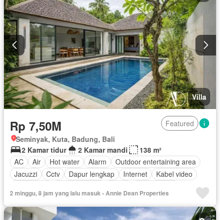
Villa
Rp 7,50M
Featured
Seminyak, Kuta, Badung, Bali
2 Kamar tidur
2 Kamar mandi
138 m²
AC
Air
Hot water
Alarm
Outdoor entertaining area
Jacuzzi
Cctv
Dapur lengkap
Internet
Kabel video
Keamanan
Kolam renang
Listrik
Fully fenced
2 minggu, 8 jam yang lalu masuk - Annie Dean Properties
Secure parking
Rumah jaga
Tangki air
Televisi
Garasi
Teras
Halaman
Wifi
Berperabot lengkap