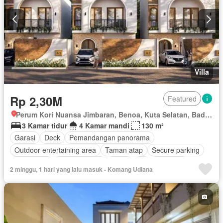
Villa
Rp 2,30M
Featured
Perum Kori Nuansa Jimbaran, Benoa, Kuta Selatan, Badung, Bali
3 Kamar tidur
4 Kamar mandi
130 m²
Garasi
Deck
Pemandangan panorama
Outdoor entertaining area
Taman atap
Secure parking
Keamanan
Kolam renang
Teras
Air
Halaman
2 minggu, 1 hari yang lalu masuk - Komang Udiana
Taman
Listrik
Tanpa perabotan