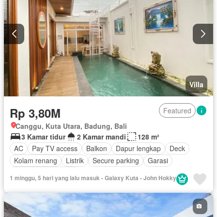
Villa
Rp 3,80M
Featured
Canggu, Kuta Utara, Badung, Bali
3 Kamar tidur
2 Kamar mandi
128 m²
AC
Pay TV access
Balkon
Dapur lengkap
Deck
Kolam renang
Listrik
Secure parking
Garasi
Berperabot lengkap
1 minggu, 5 hari yang lalu masuk - Galaxy Kuta - John Hokky