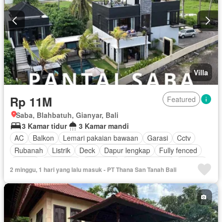
Villa
Rp 11M
Featured
Saba, Blahbatuh, Gianyar, Bali
3 Kamar tidur
3 Kamar mandi
AC
Balkon
Lemari pakaian bawaan
Garasi
Cctv
Rubanah
Listrik
Deck
Dapur lengkap
Fully fenced
Taman
Panggang
Hot water
Dapur terpadu
Internet
2 minggu, 1 hari yang lalu masuk - PT Thana San Tanah Bali
Outdoor entertaining area
Pemandangan panorama
Secure parking
Keamanan
Ruang layanan
Kolam renang
Teras
Televisi
Keamanan 24 jam
Air
Kabel video
Tangki air
Wifi
Halaman