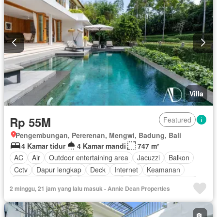
Villa
Rp 55M
Featured
Pengembungan, Pererenan, Mengwi, Badung, Bali
4 Kamar tidur
4 Kamar mandi
747 m²
AC
Air
Outdoor entertaining area
Jacuzzi
Balkon
Cctv
Dapur lengkap
Deck
Internet
Keamanan
Keamanan 24 jam
Kolam renang
Listrik
Fully fenced
2 minggu, 21 jam yang lalu masuk - Annie Dean Properties
Secure parking
Ruang layanan
Taman
Tangki air
Telephone
Televisi
Garasi
Teras
Halaman
Wifi