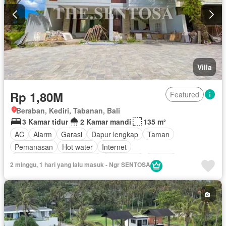
Villa
Rp 1,80M
Featured
Beraban, Kediri, Tabanan, Bali
3 Kamar tidur
2 Kamar mandi
135 m²
AC
Alarm
Garasi
Dapur lengkap
Taman
Pemanasan
Hot water
Internet
Outdoor entertaining area
Telephone
Televisi
2 minggu, 1 hari yang lalu masuk - Ngr SENTOSA
Kabel video
Tanpa perabotan