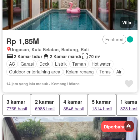
Villa
Rp 1,85M
Featured
Ungasan, Kuta Selatan, Badung, Bali
2 Kamar tidur
2 Kamar mandi
70 m²
AC
Garasi
Deck
Listrik
Taman
Hot water
Outdoor entertaining area
Kolam renang
Teras
Air
Halaman
Tanpa perabotan
14 jam yang lalu masuk - Komang Udiana
3 kamar
2 kamar
4 kamar
5 kamar
1 kamar
7765 hasil
6988 hasil
3546 hasil
1314 hasil
828 hasil
Diperbaharui