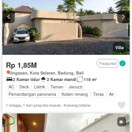
Villa
Rp 1,85M
Featured
Ungasan, Kuta Selatan, Badung, Bali
2 Kamar tidur
2 Kamar mandi
118 m²
AC
Deck
Listrik
Taman
Jacuzzi
Pemandangan panorama
Kolam renang
Teras
Air
Halaman
Tanpa perabotan
1 minggu, 1 hari yang lalu masuk - Komang Udiana