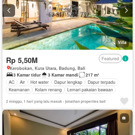
Villa
Rp 5,50M
Featured
Kerobokan, Kuta Utara, Badung, Bali
3 Kamar tidur
3 Kamar mandi
217 m²
AC
Air
Hot water
Dapur lengkap
Dapur terpadu
Keamanan
Kolam renang
Lemari pakaian bawaan
Listrik
Fully fenced
Taman
Garasi
Teras
2 minggu, 1 hari yang lalu masuk - jonathan properties bali
Berperabot lengkap