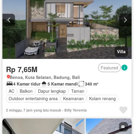
Villa
Rp 7,65M
Featured
Benoa, Kuta Selatan, Badung, Bali
4 Kamar tidur
5 Kamar mandi
340 m²
AC
Balkon
Dapur lengkap
Taman
Outdoor entertaining area
Keamanan
Kolam renang
Teras
Halaman
Berperabot lengkap
2 minggu, 7 jam yang lalu masuk - Billy Yeremia