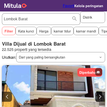
Favorit
Kelola peringatan
Distrik
Filter
Kata kunci
Harga
kamar tidur
kamar mandi
Tip
Villa Dijual di Lombok Barat
22.525 properti yang tersedia
Urutkan:
Dari yang paling bersangkutan
Diperbaharui