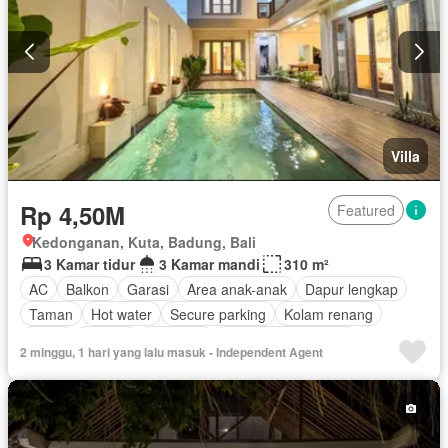
Villa
Rp 4,50M
Featured
Kedonganan, Kuta, Badung, Bali
3 Kamar tidur
3 Kamar mandi
310 m²
AC
Balkon
Garasi
Area anak-anak
Dapur lengkap
Taman
Hot water
Secure parking
Kolam renang
Teras
Televisi
Halaman
Berperabot lengkap
2 minggu, 1 hari yang lalu masuk - Independent Agent