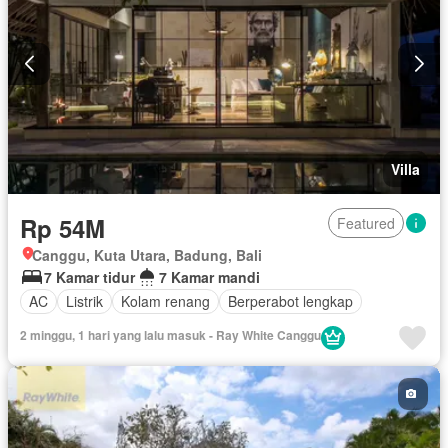
Villa
Rp 54M
Featured
Canggu, Kuta Utara, Badung, Bali
7 Kamar tidur
7 Kamar mandi
AC
Listrik
Kolam renang
Berperabot lengkap
2 minggu, 1 hari yang lalu masuk - Ray White Canggu