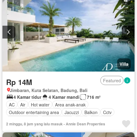
Villa
Rp 14M
Featured
Jimbaran, Kuta Selatan, Badung, Bali
4 Kamar tidur
4 Kamar mandi
716 m²
AC
Air
Hot water
Area anak-anak
Outdoor entertaining area
Jacuzzi
Balkon
Cctv
Dapur lengkap
Dapur terpadu
Deck
Gas alam
2 minggu, 8 jam yang lalu masuk - Annie Dean Properties
Rubanah
Gym
Interkom
Internet
Kabel video
Ruang kantor
Keamanan 24 jam
Kolam renang