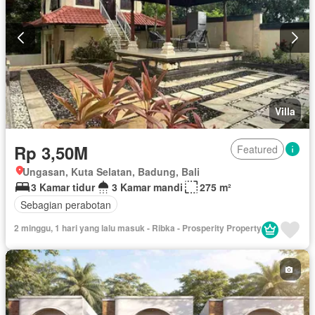
Berperabot lengkap
Villa
Rp 3,50M
Featured
Ungasan, Kuta Selatan, Badung, Bali
3 Kamar tidur
3 Kamar mandi
275 m²
Sebagian perabotan
2 minggu, 1 hari yang lalu masuk - Ribka - Prosperity Property